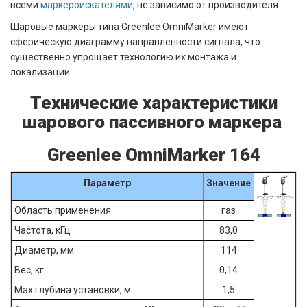
всеми
маркероискателями
, не зависимо от производителя.
Шаровые маркеры типа Greenlee OmniMarker имеют
сферическую диаграмму направленности сигнала, что
существенно упрощает технологию их монтажа и
локализации.
Технические характеристики
шарового пассивного маркера
Greenlee OmniMarker 164
Параметр
Значение
Область применения
газ
Частота, кГц
83,0
Диаметр, мм
114
Вес, кг
0,14
Мах глубина установки, м
1,5