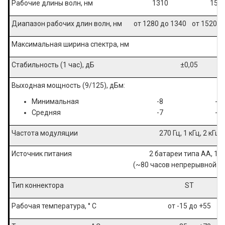
Рабочие длины волн, нм
1310
155
Диапазон рабочих длин волн, нм
от 1280 до 1340
от 1520 д
Максимальная ширина спектра, нм
Стабильность (1 час), дБ
±0,05
Выходная мощность (9/125), дБм:
Минимальная
-8
-8
Средняя
-7
-7
Частота модуляции
270 Гц, 1 кГц, 2 кГц
Источник питания
2 батареи типа АА, 1,5
(~80 часов непрерывной р
Тип коннектора
ST
Рабочая температура, ° C
от -15 до +55