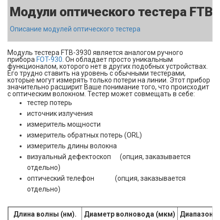
Модули оптического тестера FTB-
Описание модулей оптического тестера
Модуль тестера FTB-3930 является аналогом ручного
прибора
FOT-930
. Он обладает просто уникальным
функционалом, которого нет в других подобных устройствах.
Его трудно ставить на уровень с обычными тестерами,
которые могут измерять только потери на линии. Этот прибор
значительно расширит Ваше понимание того, что происходит
с оптическим волокном. Тестер может совмещать в себе:
тестер потерь
источник излучения
измеритель мощности
измеритель обратных потерь (ORL)
измеритель длины волокна
визуальный дефектоскоп (опция, заказывается
отдельно)
оптический телефон (опция, заказывается
отдельно)
Длина волны (нм).
Диаметр волновода (
мкм
)
Диапазон 