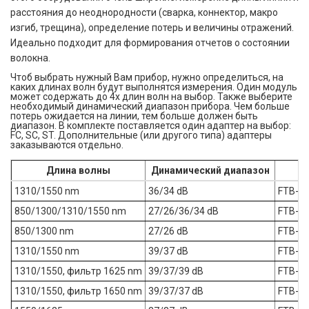
расстояния до неоднородности (сварка, коннектор, макро
изгиб, трещина), определение потерь и величины отражений.
Идеально подходит для формирования отчетов о состоянии
волокна.
Чтоб выбрать нужный Вам прибор, нужно определиться, на
каких длинах волн будут выполнятся измерения. Один модуль
может содержать до 4х длин волн на выбор. Также выберите
необходимый динамический диапазон прибора. Чем больше
потерь ожидается на линии, тем больше должен быть
диапазон. В комплекте поставляется один адаптер на выбор:
FC, SC, ST. Дополнительные (или другого типа) адаптеры
заказываются отдельно.
Длина волны
Динамический диапазон
1310/1550 nm
36/34 dB
FTB-7
850/1300/1310/1550 nm
27/26/36/34 dB
FTB-7
850/1300 nm
27/26 dB
FTB-7
1310/1550 nm
39/37 dB
FTB-7
1310/1550, фильтр 1625 nm
39/37/39 dB
FTB-7
1310/1550, фильтр 1650 nm
39/37/37 dB
FTB-7