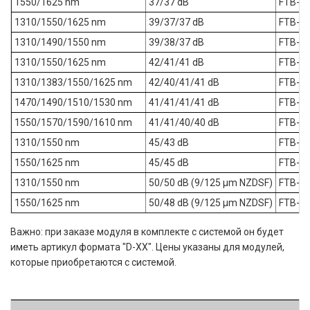
1550/1625 nm
37/37 dB
FTB-7
1310/1550/1625 nm
39/37/37 dB
FTB-7
1310/1490/1550 nm
39/38/37 dB
FTB-7
1310/1550/1625 nm
42/41/41 dB
FTB-7
1310/1383/1550/1625 nm
42/40/41/41 dB
FTB-7
1470/1490/1510/1530 nm
41/41/41/41 dB
FTB-7
1550/1570/1590/1610 nm
41/41/40/40 dB
FTB-7
1310/1550 nm
45/43 dB
FTB-7
1550/1625 nm
45/45 dB
FTB-7
1310/1550 nm
50/50 dB (9/125 µm NZDSF)
FTB-7
1550/1625 nm
50/48 dB (9/125 µm NZDSF)
FTB-7
Важно: при заказе модуля в комплекте с системой он будет
иметь артикул формата "D-XX". Цены указаны для модулей,
которые приобретаются с системой.