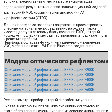
волокна, предоставить отчет на месте эксплуатации,
содержащий результаты анализа поляризационной модовой
дисперсии (PMD), хроматической дисперсии (CD)
и рефлектометрии (OTDR).
Данная платформа позволяет загружать и просматривать
учебные материалы непосредственно на экране. Также
имеется доступ к сетевому блогу компании EXFO, который
исследует последние методы тестирования и подскажет путь
к решению проблем
Платформа обладает функциями удаленного управления :
VNC, мобильная связь, Wi-Fi или Bluetooth соединения
Модули оптического рефлектомет
Описание модулей рефлектометра EXFO серии 7200D
Описание модулей рефлектометра EXFO серии 7300E
Описание модулей рефлектометра EXFO серии 7400E
Описание модулей рефлектометра EXFO серии 7500E
Описание модулей рефлектометра EXFO серии 7600E
Рефлектометр - прибор который способен визуально
показать Вам состояние оптической линии. Возможности
этого оборудования очень широкие: измерение длины линии и