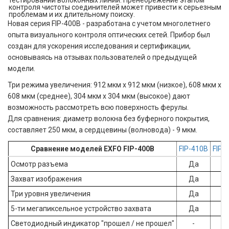
контроля чистоты соединителей может привести к серьезным
проблемам и их длительному поиску.
Новая серия FIP-400B - разработана с учетом многолетнего
опыта визуального контроля оптических сетей. Прибор был
создан для ускорения исследования и сертификации,
основываясь на отзывах пользователей о предыдущей
модели.
Три режима увеличения: 912 мкм x 912 мкм (низкое), 608 мкм x
608 мкм (среднее), 304 мкм x 304 мкм (высокое) дают
возможность рассмотреть всю поверхность ферулы.
Для сравнения: диаметр волокна без буферного покрытия,
составляет 250 мкм, а сердцевины (волновода) - 9 мкм.
Сравнение моделей EXFO FIP-400B
FIP-410B
FIP-
Осмотр разъема
Да
Д
Захват изображения
Да
Д
Три уровня увеличения
Да
Д
5-ти мегапиксельное устройство захвата
Да
Д
Светодиодный индикатор "прошел / не прошел"
-
Д