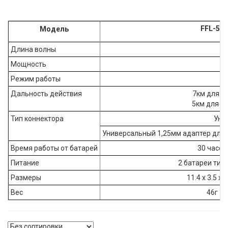
FFL-50
Модель
Длина волны
Мощность
Режим работы
Дальность действия
7км для S
5км для 
Тип коннектора
Уни
Универсальный 1,25мм адаптер для 
Время работы от батарей
30 часов
Питание
2 батареи тип
Размеры
11.4 х 3.5 х 
Вес
46г