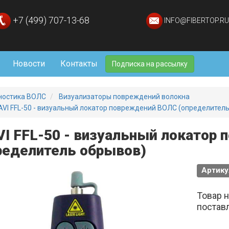
+7 (499) 707-13-68
INFO@FIBERTOP.RU
Новости
Контакты
Подписка на рассылку
ностика ВОЛС
Визуализаторы повреждений волокна
AVI FFL-50 - визуальный локатор повреждений ВОЛС (определител
VI FFL-50 - визуальный локатор
ределитель обрывов)
Артику
Товар 
постав