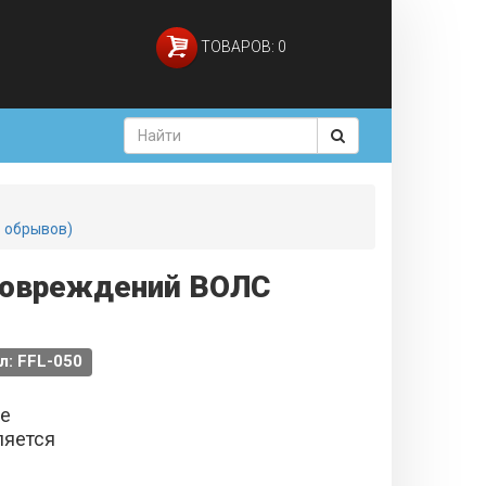
ТОВАРОВ: 0
ь обрывов)
 повреждений ВОЛС
л: FFL-050
не
ляется