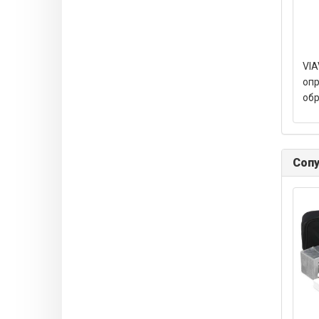
VIA
оп
об
Соп