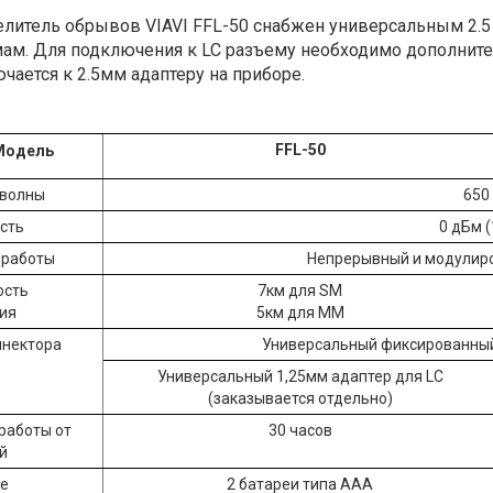
литель обрывов VIAVI FFL-50 снабжен универсальным 2.5 
ам. Для подключения к LC разъему необходимо дополнител
чается к 2.5мм адаптеру на приборе.
FFL-50
Модель
 волны
650
сть
0 дБм (
 работы
Непрерывный и модулиро
ость
7км для SM
ия
5км для ММ
ннектора
Универсальный фиксированный 
Универсальный 1,25мм адаптер для LC
(заказывается отдельно)
работы от
30 часов
й
е
2 батареи типа ААА