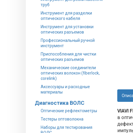
труб
Инструмент для разделки
оптического кабеля
Инструмент для установки
оптических разъемов
Профессиональный ручной
инструмент
Приспособления для чистки
оптических разъемов
Механические соединители
оптических волокон (fiberlock,
corelink)
Аксессуары и расходные
материалы
Опис
Диагностика ВОЛС
VIAVI 
Оптические рефлектометры
в опти
Тестеры оптоволокна
дефект
Наборы для тестирования
импул
ВОЛС