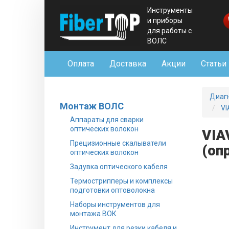
Инструменты
и приборы
для работы с
ВОЛС
Оплата
Доставка
Акции
Статьи
Диаг
Монтаж ВОЛС
VI
Аппараты для сварки
оптических волокон
VIA
Прецизионные скалыватели
(оп
оптических волокон
Задувка оптического кабеля
Термострипперы и комплексы
подготовки оптоволокна
Наборы инструментов для
монтажа ВОК
Инструмент для резки кабеля и