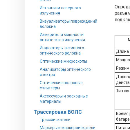
Опреде
Источники лазерного
разъем
излучения
подклю
Визуализаторы повреждений
волокна
Измерители мощности
оптического излучения
Индикаторы активного
Длина
оптического волокна
Мощно
Оптические микроскопы
Режим
Анализаторы оптического
спектра
Дальн
действ
Оптические волновые
сплиттеры
Тип ко
Аксессуары и расходные
материалы
Трассировка ВОЛС
Время 
батаре
Трассоискатели
Маркеры и маркероискатели
Питани