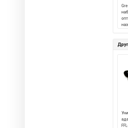
Gre
наб
опт
наз
Друг
Ун
ада
FFL