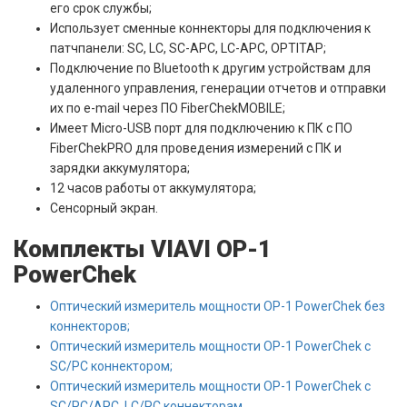
его срок службы;
Использует сменные коннекторы для подключения к
патчпанели: SC, LC, SC-APC, LC-APC, OPTITAP;
Подключение по Bluetooth к другим устройствам для
удаленного управления, генерации отчетов и отправки
их по e-mail через ПО FiberChekMOBILE;
Имеет Micro-USB порт для подключению к ПК с ПО
FiberChekPRO для проведения измерений с ПК и
зарядки аккумулятора;
12 часов работы от аккумулятора;
Сенсорный экран.
Комплекты VIAVI OP-1
PowerChek
Оптический измеритель мощности OP-1 PowerChek без
коннекторов;
Оптический измеритель мощности OP-1 PowerChek с
SC/PC коннектором;
Оптический измеритель мощности OP-1 PowerChek c
SC/PC/APC, LC/PC коннекторам.