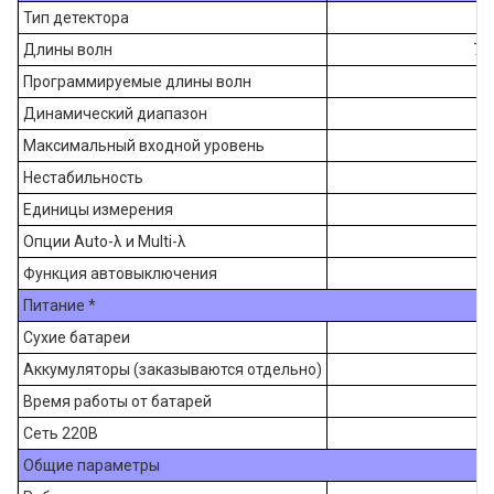
Тип детектора
Длины волн
78
Программируемые длины волн
Динамический диапазон
-6
Максимальный входной уровень
Нестабильность
Единицы измерения
Опции Auto-λ и Multi-λ
Функция автовыключения
Питание *
Сухие батареи
Аккумуляторы (заказываются отдельно)
Время работы от батарей
Сеть 220В
Общие параметры