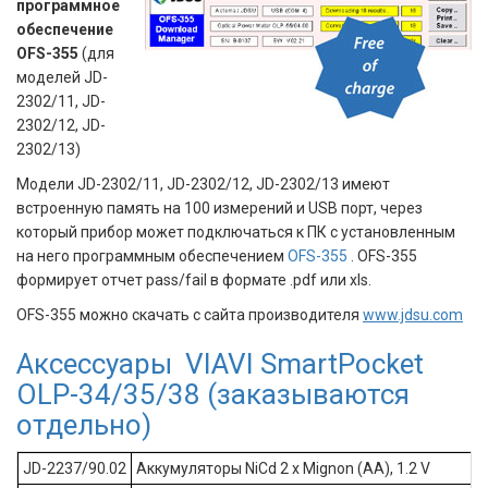
программное
обеспечение
OFS-355
(для
моделей JD-
2302/11, JD-
2302/12, JD-
2302/13)
Модели JD-2302/11, JD-2302/12, JD-2302/13 имеют
встроенную память на 100 измерений и USB порт, через
который прибор может подключаться к ПК с установленным
на него программным обеспечением
OFS-355
. OFS-355
формирует отчет pass/fail в формате .pdf или xls.
OFS-355 можно скачать с сайта производителя
www.jdsu.com
Аксессуары
VIAVI SmartPocket
OLP-34/35/38
(заказываются
отдельно)
JD-2237/90.02
Аккумуляторы NiCd 2 x Mignon (AA), 1.2 V