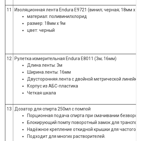
11
Изоляционная лента Endura E9721 (винил; черная; 18мм x 9
материал: поливинилхлорид
размер: 18мм x 9м
цвет: черный
12
Рулетка измерительная Endura E8011 (3м; 16мм)
Длина ленты: 3м
Ширина ленты: 16мм
Двусторонняя лента с двойной метрической линейко
Корпус из АБС-пластика
Четкая шкала
13
Дозатор для спирта 250мл с помпой
Порционная подача спирта при смачивании безворсо
Блокирующий помпу поворотный замок для транспорт
Надёжное крепление откидной крышки для частого и
Подходит для многих растворителей.