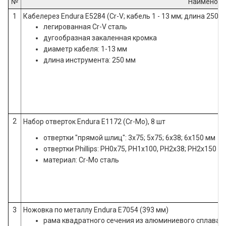
№
Наименова
1
Кабелерез Endura E5284 (Cr-V; кабель 1 - 13 мм; длина 250 м
легированная Cr-V сталь
дугообразная закаленная кромка
диаметр кабеля: 1-13 мм
длина инструмента: 250 мм
2
Набор отверток Endura E1172 (Cr-Mo), 8 шт
отвертки "прямой шлиц": 3x75; 5x75; 6x38; 6x150 мм
отвертки Phillips: PH0x75, PH1x100, PH2x38; PH2x150 м
материал: Cr-Mo сталь
3
Ножовка по металлу Endura E7054 (393 мм)
рама квадратного сечения из алюминиевого сплава