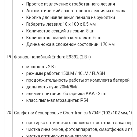
Простое извлечение отработанного лезвия
Автоматический захват нового лезвия из пенала
Кнопка для извлечения пенала из рукоятки
Габариты лезвия: 18 х 100 х 0,5 мм.
Количество секций в лезвии: 8 шт
Количество лезвий в комплекте: 6 шт
Длина ножа в сложеном состоянии: 170 мм
19
Фонарь налобный Endura E9392 (2 Вт)
мощность 2 Вт
режимы работы: 150LM / 40LM / FLASH
продолжительность работы от комплекта батарей: 5 ча
дальность луча 20M/8M/-
элемент питания: батарейка ААА - 3 шт
класс пыле-влагозащиты: IP54
20
Салфетки безворсовые Chemtronics 6704F (102х102 мм; 100
протирка оптического волокна от остатков лака пере
чистка линз очков, фотоаппаратов, смартфонов и пл
чистка оптических коннекторов