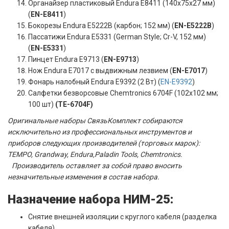
Органайзер пластиковый Endura E8411 (140х75х27 мм)
(
EN-E8411
)
Бокорезы Endura E5222B (карбон; 152 мм) (
EN-E5222B
)
Пассатижи Endura E5331 (German Style; Cr-V, 152 мм)
(
EN-E5331
)
Пинцет Endura E9713 (
EN-E9713
)
Нож Endura E7017 с выдвижным лезвием (
EN-E7017
)
Фонарь налобный Endura E9392 (2 Вт) (
EN-E9392
)
Салфетки безворсовые Chemtronics 6704F (102х102 мм;
100 шт)
(TE-6704F)
Оригинальные наборы СвязьКомплект собираются
исключительно из профессиональных инструментов и
приборов следующих производителей (торговых марок):
TEMPO, Grandway, Endura,Paladin Tools, Chemtronics.
Производитель оставляет за собой право вносить
незначительные изменения в состав набора.
Назначение набора НИМ-25:
Снятие внешней изоляции с круглого кабеля (разделка
кабеля)