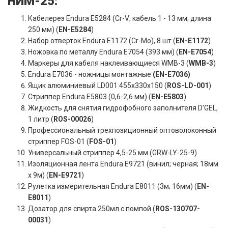
НИМ-25:
Кабелерез Endura E5284 (Cr-V; кабель 1 - 13 мм; длина
250 мм) (
EN-E5284
)
Набор отверток Endura E1172 (Cr-Mo), 8 шт (
EN-E1172
)
Ножовка по металлу Endura E7054 (393 мм) (
EN-E7054
)
Маркеры для кабеля наклеивающиеся WMB-3 (
WMB-3
)
Endura E7036 - ножницы монтажные
(EN-E7036
)
Ящик алюминиевый LD001 455х330х150 (
ROS-LD-001
)
Стриппер Endura E5803 (0,6-2,6 мм) (
EN-E5803
)
Жидкость для снятия гидрофобного заполнителя D'GEL,
1 литр (
ROS-00026
)
Профессиональный трехпозиционный оптоволоконный
стриппер FOS-01 (
FOS-01
)
Универсальный стриппер 4,5-25 мм (GRW-LY-25-9)
Изоляционная лента Endura E9721 (винил; черная; 18мм
x 9м) (
EN-E9721
)
Рулетка измерительная Endura E8011 (3м; 16мм) (
EN-
E8011
)
Дозатор для спирта 250мл с помпой (
ROS-130707-
00031
)