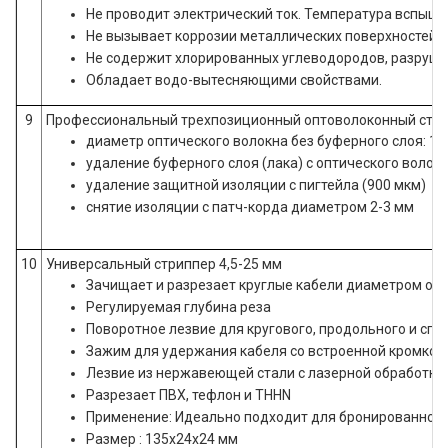
Не проводит электрический ток. Температура вспышки
Не вызывает коррозии металлических поверхностей.
Не содержит хлорированных углеводородов, разруша
Обладает водо-вытесняющими свойствами.
9
Профессиональный трехпозиционный оптоволоконный стри
диаметр оптического волокна без буферного слоя: 12
удаление буферного слоя (лака) с оптического волокн
удаление защитной изоляции с пигтейла (900 мкм)
снятие изоляции с патч-корда диаметром 2-3 мм
10
Универсальный стриппер 4,5-25 мм
Зачищает и разрезает круглые кабели диаметром от 4
Регулируемая глубина реза
Поворотное лезвие для кругового, продольного и спи
Зажим для удержания кабеля со встроенной кромкой
Лезвие из нержавеющей стали с лазерной обработко
Разрезает ПВХ, тефлон и THHN
Применение: Идеально подходит для бронированного
Размер : 135x24x24 мм