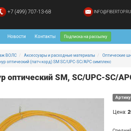
+7 (499) 707-13-68
INFO@FIBERTOP.RU
Новости
Контакты
Подписка на рассылку
аж ВОЛС
Аксессуары и расходные материалы
Оптические шн
ур оптический (патч корд) SM SC/UPC-SC/APC симплекс
р оптический SM, SC/UPC-SC/APC
Артику
Цена:
2
Средний