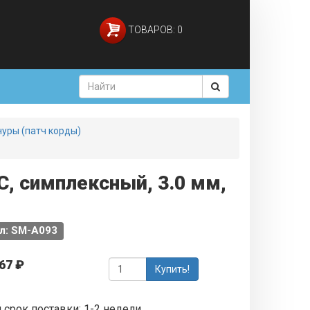
ТОВАРОВ: 0
уры (патч корды)
, симплексный, 3.0 мм,
л: SM-A093
67 ₽
Купить!
 срок поставки: 1-2 недели