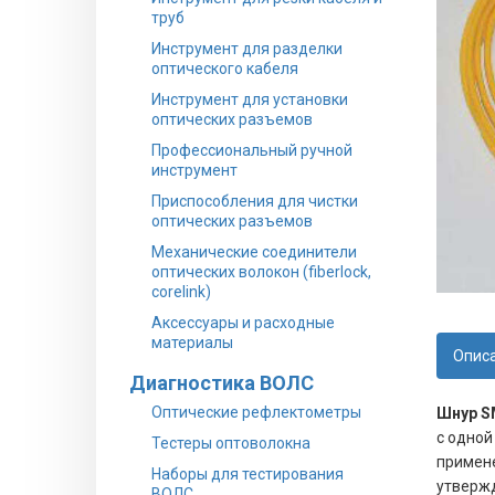
труб
Инструмент для разделки
оптического кабеля
Инструмент для установки
оптических разъемов
Профессиональный ручной
инструмент
Приспособления для чистки
оптических разъемов
Механические соединители
оптических волокон (fiberlock,
corelink)
Аксессуары и расходные
материалы
Опис
Диагностика ВОЛС
Оптические рефлектометры
Шнур S
c одной
Тестеры оптоволокна
примене
Наборы для тестирования
утвержд
ВОЛС