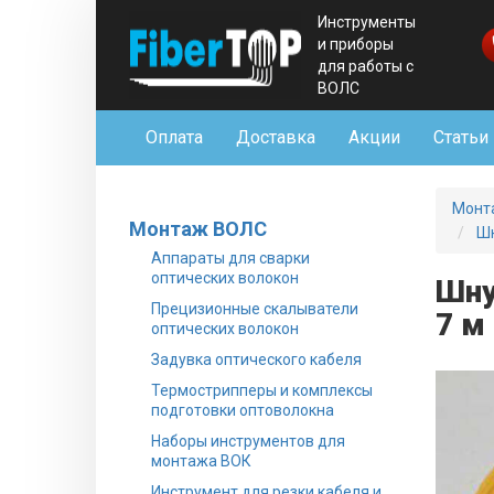
Инструменты
и приборы
для работы с
ВОЛС
Оплата
Доставка
Акции
Статьи
Монт
Монтаж ВОЛС
Шн
Аппараты для сварки
оптических волокон
Шну
Прецизионные скалыватели
7 м
оптических волокон
Задувка оптического кабеля
Термострипперы и комплексы
подготовки оптоволокна
Наборы инструментов для
монтажа ВОК
Инструмент для резки кабеля и