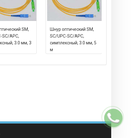
птический SM,
Шнур оптический SM,
Шнур опти
-SC/APC,
SC/UPC-SC/APC,
SC/UPC-SC
сный, 3.0 мм, 3
симплексный, 3.0 мм, 5
симплексны
м
10 м
Заказать
звонок
а