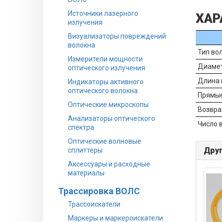
Источники лазерного
ХАР
излучения
Визуализаторы повреждений
волокна
Тип во
Измерители мощности
Диамет
оптического излучения
Длина 
Индикаторы активного
оптического волокна
Прямые
Оптические микроскопы
Возвра
Анализаторы оптического
Число 
спектра
Оптические волновые
Друг
сплиттеры
Аксессуары и расходные
материалы
Трассировка ВОЛС
Трассоискатели
Маркеры и маркероискатели