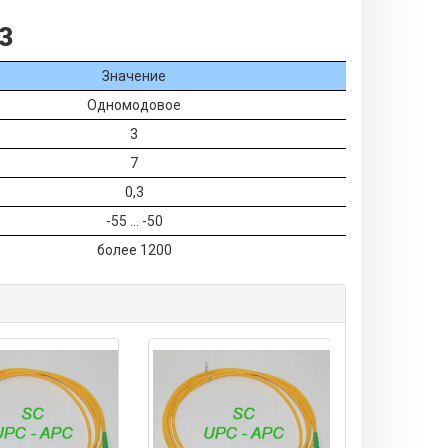
3
Значение
Одномодовое
3
7
0,3
-55 ... -50
более 1200