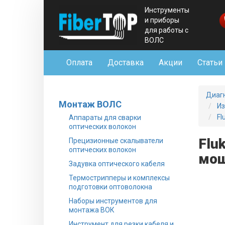
Инструменты
и приборы
для работы с
ВОЛС
Оплата
Доставка
Акции
Статьи
Диаг
Монтаж ВОЛС
Из
Fl
Аппараты для сварки
оптических волокон
Flu
Прецизионные скалыватели
оптических волокон
мощ
Задувка оптического кабеля
Термострипперы и комплексы
подготовки оптоволокна
Наборы инструментов для
монтажа ВОК
Инструмент для резки кабеля и