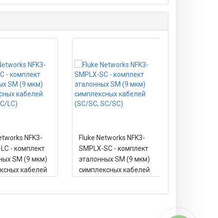
etworks NFK3-
Fluke Networks NFK3-
Fluke Netw
LC - комплект
SMPLX-SC - комплект
SMPLX-ST 
ных SM (9 мкм)
эталонных SM (9 мкм)
эталонных
ксных кабелей
симплексных кабелей
симплексн
 LC/LC)
(SC/SC, SC/SC)
(SC/ST, ST