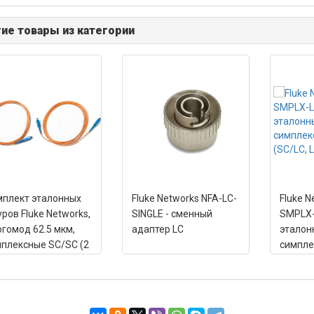
ие товары из категории
плект эталонных
Fluke Networks NFA-LC-
Fluke N
ров Fluke Networks,
SINGLE - сменный
SMPLX-
гомод 62.5 мкм,
адаптер LC
эталон
плексные SC/SC (2
симпле
(SC/LC,