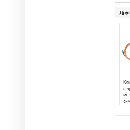
Друг
Ком
шну
мно
сим
шт)