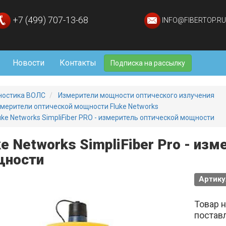
+7 (499) 707-13-68
INFO@FIBERTOP.RU
Новости
Контакты
Подписка на рассылку
ностика ВОЛС
Измерители мощности оптического излучения
мерители оптической мощности Fluke Networks
uke Networks SimpliFiber PRO - измеритель оптической мощности
ke Networks SimpliFiber Pro - из
ности
Артик
Товар 
постав