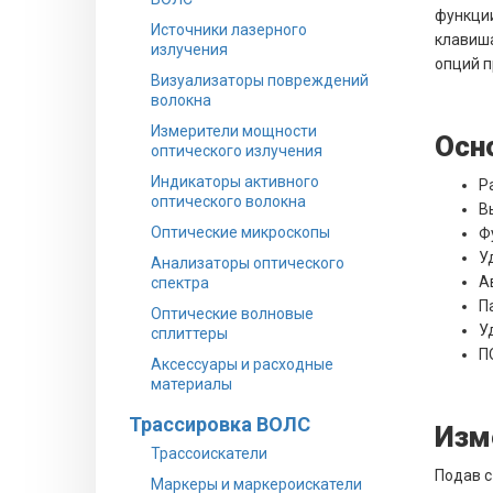
функции
Источники лазерного
клавиша
излучения
опций п
Визуализаторы повреждений
волокна
Измерители мощности
Осн
оптического излучения
Индикаторы активного
Р
оптического волокна
В
Оптические микроскопы
Ф
У
Анализаторы оптического
А
спектра
П
Оптические волновые
У
сплиттеры
П
Аксессуары и расходные
материалы
Трассировка ВОЛС
Изм
Трассоискатели
Подав с
Маркеры и маркероискатели