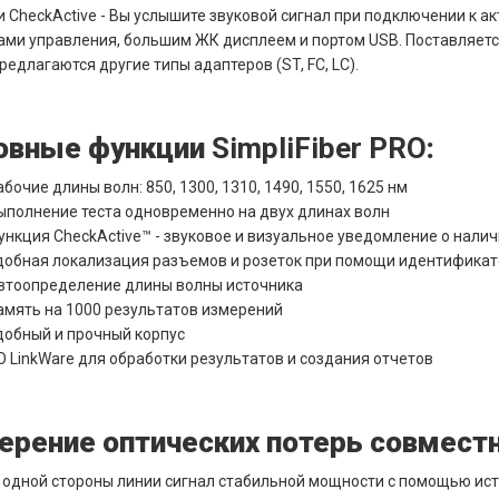
 CheckActive - Вы услышите звуковой сигнал при подключении к 
ми управления, большим ЖК дисплеем и портом USB. Поставляется
редлагаются другие типы адаптеров (ST, FC, LC).
овные функции
SimpliFiber
PRO
:
абочие длины волн: 850, 1300, 1310, 1490, 1550, 1625 нм
ыполнение теста одновременно на двух длинах волн
ункция CheckActive™ - звуковое и визуальное уведомление о налич
добная локализация разъемов и розеток при помощи идентификато
втоопределение длины волны источника
амять на 1000 результатов измерений
добный и прочный корпус
О LinkWare для обработки результатов и создания отчетов
ерение оптических потерь совместн
 одной стороны линии сигнал стабильной мощности с помощью ист