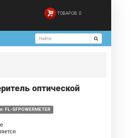
ТОВАРОВ: 0
меритель оптической
ул: FL-SFPOWERMETER
не
ляется