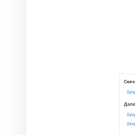
Скач
Simp
Допо
Simp
Simp