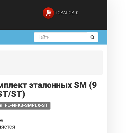
ТОВАРОВ: 0
мплект эталонных SM (9
ST/ST)
л: FL-NFK3-SMPLX-ST
не
ляется