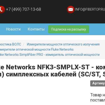
+7 (499) 707-13-68
INFO@FIBERTOP.RU
Новости
Контакты
Подписка на рассылку
ностика ВОЛС
Измерители мощности оптического излучения
мерители оптической мощности Fluke Networks
uke Networks SimpliFiber PRO - измеритель оптической мощности
ke Networks NFK3-SMPLX-ST - ко
) симплексных кабелей (SC/ST, 
Артику
Товар 
постав