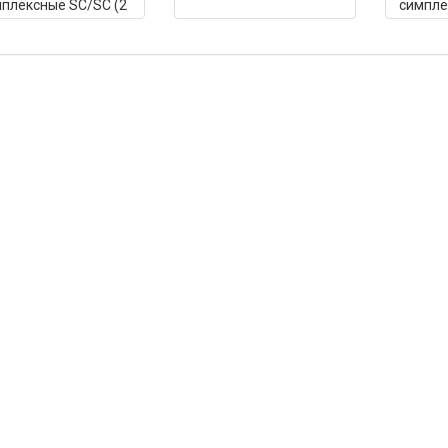
плексные SC/SC (2
симпле
(SC/LC,