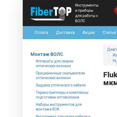
Инструменты
и приборы
для работы с
ВОЛС
Оплата
Доставка
Акции
Статьи
Диаг
Монтаж ВОЛС
Из
Fl
Аппараты для сварки
оптических волокон
Flu
Прецизионные скалыватели
оптических волокон
мкм
Задувка оптического кабеля
Термострипперы и комплексы
подготовки оптоволокна
Наборы инструментов для
монтажа ВОК
Инструмент для резки кабеля и