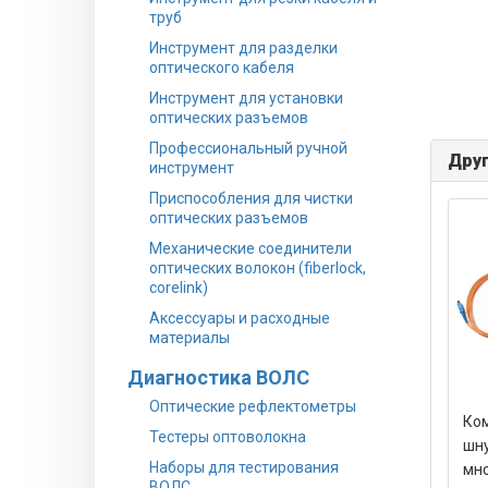
труб
Инструмент для разделки
оптического кабеля
Инструмент для установки
оптических разъемов
Профессиональный ручной
Друг
инструмент
Приспособления для чистки
оптических разъемов
Механические соединители
оптических волокон (fiberlock,
corelink)
Аксессуары и расходные
материалы
Диагностика ВОЛС
Оптические рефлектометры
Ком
Тестеры оптоволокна
шну
Наборы для тестирования
мно
ВОЛС