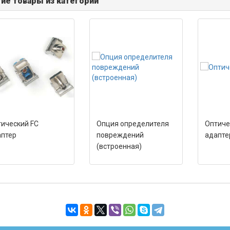
ие товары из категории
ический FC
Опция определителя
Оптиче
аптер
повреждений
адапте
(встроенная)