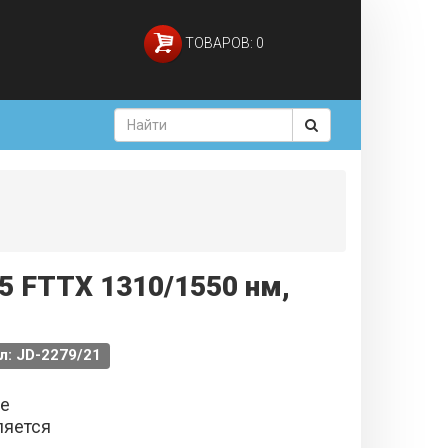
ТОВАРОВ: 0
5 FTTX 1310/1550 нм,
л: JD-2279/21
не
ляется