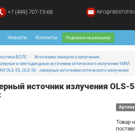
+7 (499) 707-13-68
INFO@FIBERTOP.RU
Новости
Контакты
Подписка на рассылку
ностика ВОЛС
Источники лазерного излучения
зерные и светодиодные источники оптического излучения VIAVI
AVI OLS-55, OLS-56 - лазерные источники оптического излучения
ерный источник излучения OLS-5
C
Артику
Товар 
постав