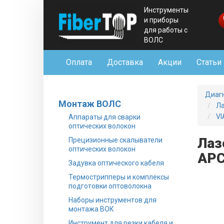
Инструменты
и приборы
для работы с
ВОЛС
Оплата
Доставка
Акции
Статьи
Диаг
Монтаж ВОЛС
Ла
VI
Аппараты для сварки
оптических волокон
Лаз
Прецизионные скалыватели
оптических волокон
AP
Задувка оптического кабеля
Термострипперы и комплексы
подготовки оптоволокна
Наборы инструментов для
монтажа ВОК
Инструмент для резки кабеля и