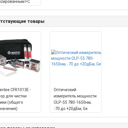
ксированным FC
аптером
утствующие товары
enlee CFK1013E -
Оптический
ор для чистки
измеритель мощности
ики (общего
OLP-55 780-1650нм,
начения)
-70 до +20дБм, Ge