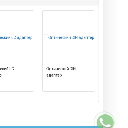
ский LC
Оптический DIN
Оптически
р
адаптер
адаптер
Заказать
звонок