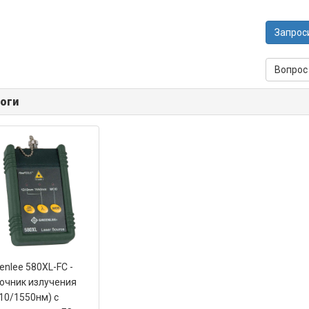
Запрос
Вопрос
оги
enlee 580XL-FC -
очник излучения
10/1550нм) c