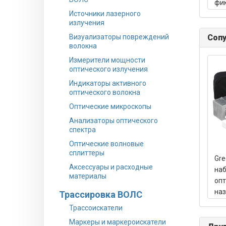
фи
Источники лазерного
ад
излучения
Визуализаторы повреждений
Соп
волокна
Измерители мощности
оптического излучения
Индикаторы активного
оптического волокна
Оптические микроскопы
Анализаторы оптического
спектра
Оптические волновые
сплиттеры
Gre
Аксессуары и расходные
наб
материалы
опт
наз
Трассировка ВОЛС
Трассоискатели
Маркеры и маркероискатели