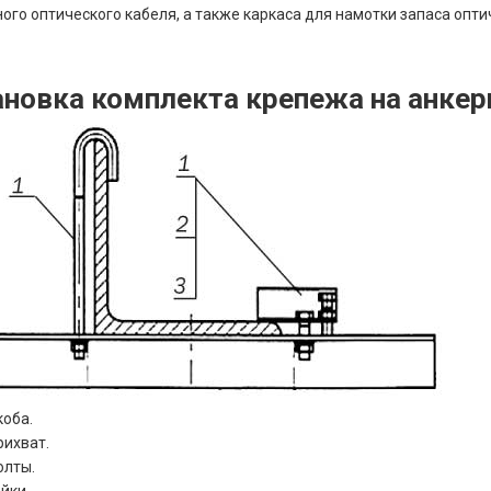
ого оптического кабеля, а также каркаса для намотки запаса опти
ановка комплекта крепежа на анкер
коба.
рихват.
олты.