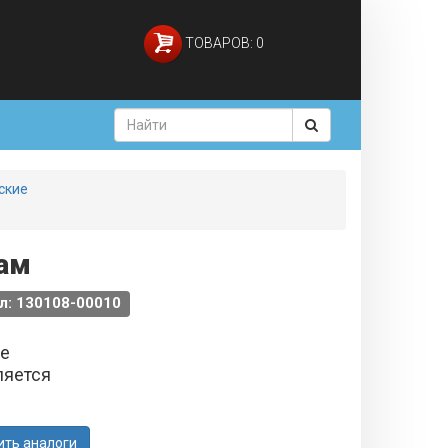
ТОВАРОВ: 0
ские
ам
л: 130108-00010
не
ляется
ить аналоги