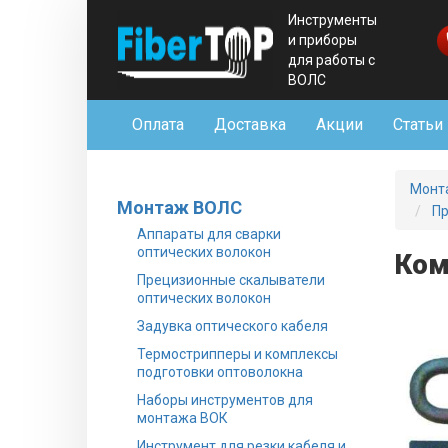
Инструменты
и приборы
для работы с
ВОЛС
Оплата
Доставка
Акции
Статьи
Монт
Монтаж ВОЛС
Пр
Аппараты для сварки
оптических волокон
Ком
Прецизионные скалыватели
оптических волокон
Задувка оптического кабеля
Термострипперы и комплексы
подготовки оптоволокна
Наборы инструментов для
монтажа ВОК
Инструмент для резки кабеля и