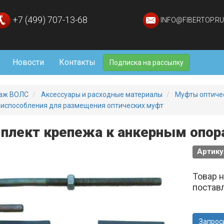
+7 (499) 707-13-68
INFO@FIBERTOP.RU
Новости
Контакты
Подписка на рассылку
аж ВОЛС
Аксессуары и расходные материалы
Муфты оптиче
испособления для размещения оптических муфт
плект крепежа к анкерным опор
Артику
Товар 
постав
Запрос