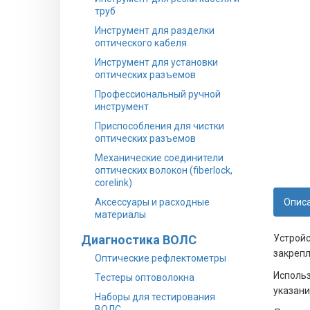
труб
Инструмент для разделки
оптического кабеля
Инструмент для установки
оптических разъемов
Профессиональный ручной
инструмент
Приспособления для чистки
оптических разъемов
Механические соединители
оптических волокон (fiberlock,
corelink)
Аксессуары и расходные
Опис
материалы
Диагностика ВОЛС
Устройс
закрепл
Оптические рефлектометры
Использ
Тестеры оптоволокна
указани
Наборы для тестирования
ВОЛС