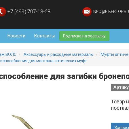
+7 (499) 707-13-68
INFO@FIBERTOP.RU
Новости
Контакты
Подписка на рассылку
аж ВОЛС
Аксессуары и расходные материалы
Муфты оптиче
испособления для монтажа оптических муфт
способление для загибки броне
Артику
Товар 
постав
Запрос