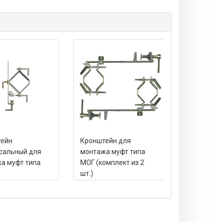
тейн
Кронштейн для
Струбцина
сальный для
монтажа муфт типа
для кабел
а муфт типа
МОГ (комплект из 2
шт.)