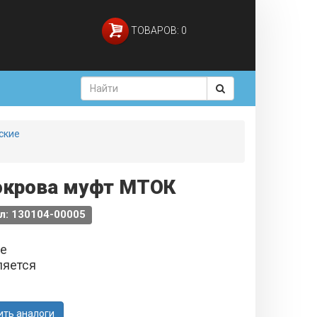
ТОВАРОВ: 0
ские
покрова муфт МТОК
л: 130104-00005
не
ляется
ить аналоги