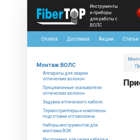
Инструменты
и приборы
для работы с
ВОЛС
Оплата
Доставка
Акции
Статьи
Монт
Монтаж ВОЛС
Пр
Аппараты для сварки
оптических волокон
При
Прецизионные скалыватели
оптических волокон
Задувка оптического кабеля
Термострипперы и комплексы
подготовки оптоволокна
Наборы инструментов для
монтажа ВОК
Инструмент для резки кабеля и