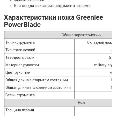
Фиксатор лезвия
Клипса для фиксации инструмента на ремне
Характеристики ножа Greenlee
PowerBlade
Общие характеристики
Тип инструмента
Складной нож/м
Тип стали лезвий
AU
Твердость стали
57-
Материал рукоятки
military-styl
Цвет рукоятки
че
Общая длина в открытом состоянии
19
Общая длина в сложенном состоянии
10
Вес инструмента
94
Нож
Толщина лезвия
3