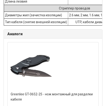
Длина лезвия
86
Стриппер проводов
Диаметры жил (зачистка изоляции)
2.6 мм; 2 мм; 1.6 мм; 1.3
Тип кабеля (снятие внешней изоляции)
UTP, кабели диамет
Аналоги
Greenlee GT-0652-25 - нож монтажный для разделки
кабеля