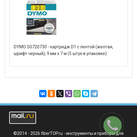
DYMO S0720730 - картридж D1 с лентой (желтая,
шрифт черный), 9 мм х 7 м (5 штук в упаковке)
Заказать
звонок
©2014 - 2026 fiberTOP.ru - инструменты и приборы для