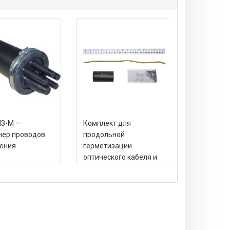
ПЗ-М —
Комплект для
ССД МЧЗ -
нер проводов
продольной
чугунная 
ения
герметизации
оптического кабеля и
соединения
бронепокровов в
муфтах МОГ