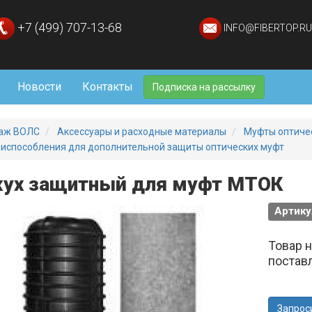
+7 (499) 707-13-68
INFO@FIBERTOP.RU
Новости
Контакты
Подписка на рассылку
аж ВОЛС
Аксессуары и расходные материалы
Муфты оптиче
испособления для дополнительной защиты оптических муфт
ух защитный для муфт МТОК
Артику
Товар 
постав
Запрос