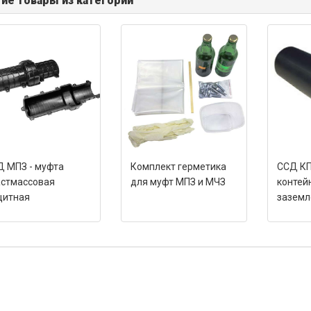
ие товары из категории
 МПЗ - муфта
Комплект герметика
ССД К
астмассовая
для муфт МПЗ и МЧЗ
контей
щитная
заземл