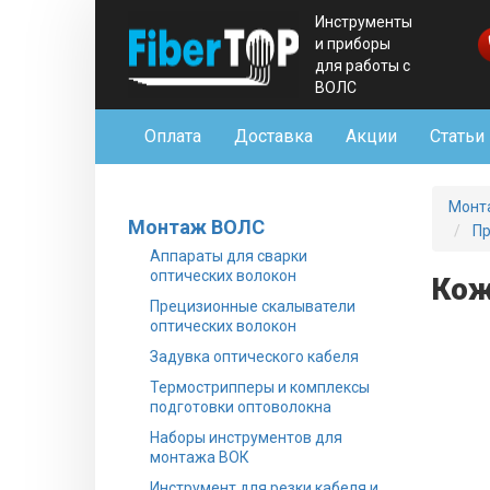
Инструменты
и приборы
для работы с
ВОЛС
Оплата
Доставка
Акции
Статьи
Монт
Монтаж ВОЛС
Пр
Аппараты для сварки
оптических волокон
Кож
Прецизионные скалыватели
оптических волокон
Задувка оптического кабеля
Термострипперы и комплексы
подготовки оптоволокна
Наборы инструментов для
монтажа ВОК
Инструмент для резки кабеля и