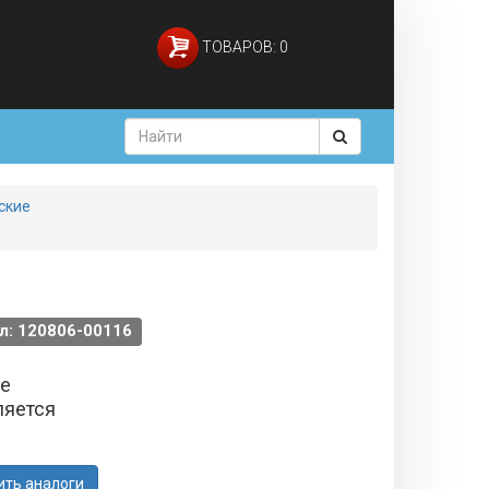
ТОВАРОВ: 0
ские
л: 120806-00116
не
ляется
ить аналоги