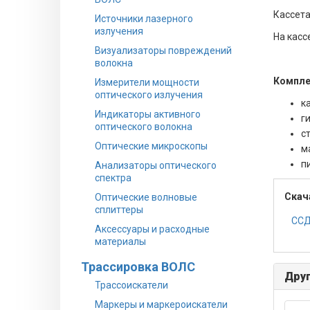
Кассет
Источники лазерного
излучения
На касс
Визуализаторы повреждений
волокна
Компле
Измерители мощности
оптического излучения
к
Индикаторы активного
г
оптического волокна
с
Оптические микроскопы
ма
п
Анализаторы оптического
спектра
Скач
Оптические волновые
сплиттеры
ССД
Аксессуары и расходные
материалы
Трассировка ВОЛС
Друг
Трассоискатели
Маркеры и маркероискатели