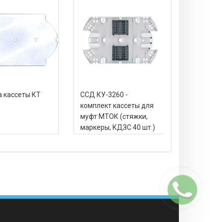
 кассеты КТ
ССД КУ-3260 -
Крышка ка
комплект кассеты для
муфт МТОК (стяжки,
маркеры, КДЗС 40 шт.)
Заказать
звонок
а