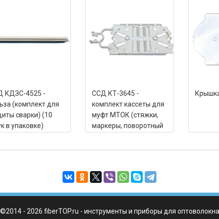
 КДЗС-4525 -
ССД КТ-3645 -
Крышка
ьза (комплект для
комплект кассеты для
иты сварки) (10
муфт МТОК (стяжки,
к в упаковке)
маркеры, поворотный
кронштейн, КДЗС 40
шт.)
©2014 - 2026 fiberTOP.ru - инструменты и приборы для оптоволокн