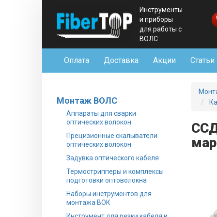
Инструменты
и приборы
для работы с
ВОЛС
Оплата
Доставка
Акции
Статьи
Монт
Монтаж ВОЛС
Ка
Аппараты для сварки
оптических волокон
ССД
Прецизионные скалыватели
мар
оптических волокон
Задувка оптического кабеля
Термострипперы и комплексы
подготовки оптоволокна
Наборы инструментов для
монтажа ВОК
Инструмент для резки кабеля и