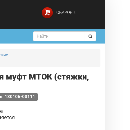
ТОВАРОВ: 0
ские
ля муфт МТОК (стяжки,
л: 130106-00111
не
ляется