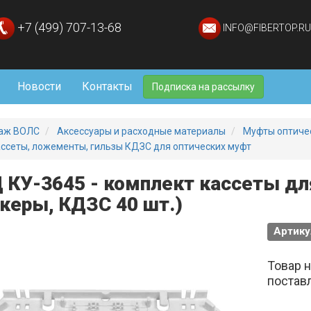
+7 (499) 707-13-68
INFO@FIBERTOP.RU
Новости
Контакты
Подписка на рассылку
аж ВОЛС
Аксессуары и расходные материалы
Муфты оптиче
ссеты, ложементы, гильзы КДЗС для оптических муфт
 КУ-3645 - комплект кассеты д
керы, КДЗС 40 шт.)
Артику
Товар 
постав