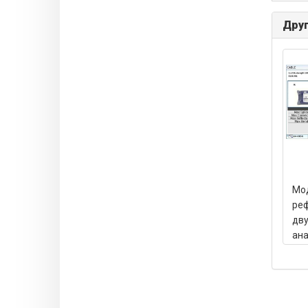
Друг
Мо
ре
дву
ана
OTD
131