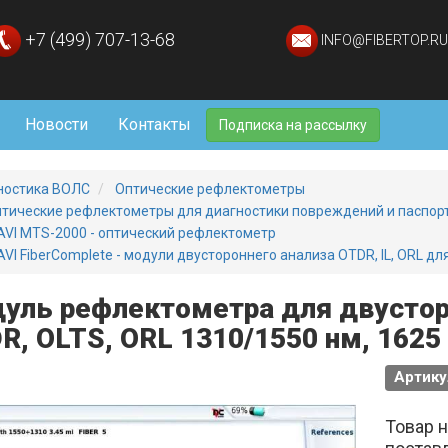
+7 (499) 707-13-68
INFO@FIBERTOP.RU
Новости
Контакты
Подписка на рассылку
ностика ВОЛС
Оптические рефлектометры
тические рефлектометры для диагностики повреждений и паспо
AVI MTS-2000 - оптический рефлектометр
AVI FiberComplete - модули двустороннего анализа OTDR, IL, ORL д
уль рефлектометра для двустор
R, OLTS, ORL 1310/1550 нм, 1625
Артик
Товар 