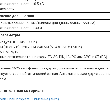
тная погрешность: ±0.5 дБ
яемость:
еление длины линии
он измерений: 150 км (типично для длины волны 1550 нм)
тная погрешность: ± 30 м
 параметры
одуля: 0.35 кг (0.77 lb)
 (Ш х Г х В): 128 х 134 х 40 мм (5.04 × 5.28 × 1.58 in)
о: SMF 9/125
ые оптические коннекторы: FC, SC, DIN, LC (PC или APC) и ST (PC)
 волны 1625 нм с фильтром других длин волн используется для р
твует сторонний оптический сигнал. Автоматическое двухсторонне
ром.
лнительные материалы
ули FiberComplete - Описание (англ)