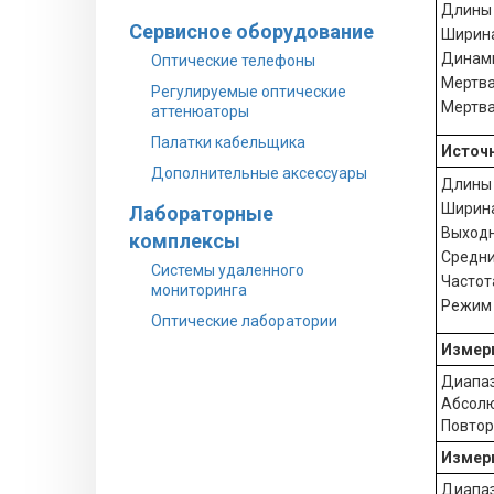
Длины 
Сервисное оборудование
Ширина
Динами
Оптические телефоны
Мертва
Регулируемые оптические
Мертва
аттенюаторы
Палатки кабельщика
Источн
Дополнительные аксессуары
Длины 
Ширина
Лабораторные
Выходн
комплексы
Средни
Системы удаленного
Частота
мониторинга
Режим 
Оптические лаборатории
Измери
Диапаз
Абсолю
Повтор
Измери
Диапаз