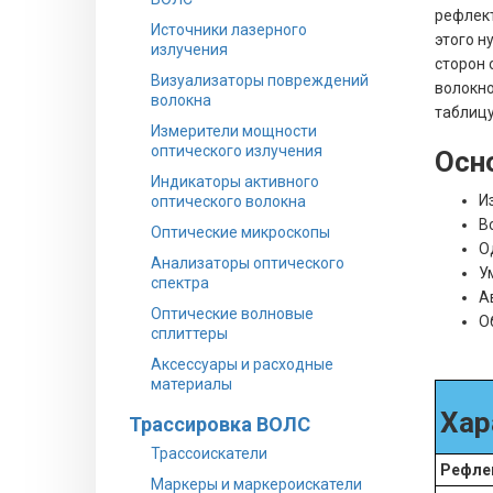
рефлект
Источники лазерного
этого н
излучения
сторон 
Визуализаторы повреждений
волокно
волокна
таблицу
Измерители мощности
оптического излучения
Осн
Индикаторы активного
И
оптического волокна
В
Оптические микроскопы
О
Анализаторы оптического
У
спектра
А
Оптические волновые
О
сплиттеры
Аксессуары и расходные
материалы
Хар
Трассировка ВОЛС
Трассоискатели
Рефле
Маркеры и маркероискатели