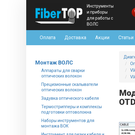
Инструменты
и приборы
для работы с
ВОЛС
Оплата
Доставка
Акции
Статьи
Диаг
Монтаж ВОЛС
Оп
VI
Аппараты для сварки
оптических волокон
VI
Прецизионные скалыватели
оптических волокон
Мод
Задувка оптического кабеля
OTD
Термострипперы и комплексы
подготовки оптоволокна
Наборы инструментов для
монтажа ВОК
Инструмент для резки кабеля и