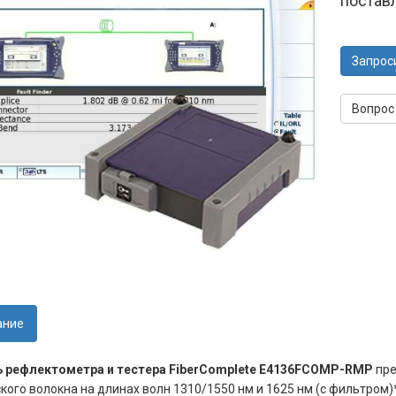
постав
Запрос
Вопрос
ание
 рефлектометра и тестера FiberComplete E4136FCOMP-RMP
пре
кого волокна на длинах волн 1310/1550 нм и 1625 нм (с фильтром)