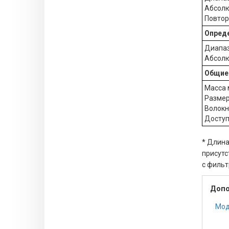
Абсолю
Повтор
Опред
Диапаз
Абсолю
Общие
Масса м
Размеры
Волокн
Доступн
* Длина
присутс
с фильт
Допо
Мод