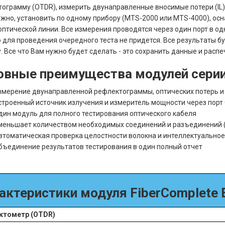
ограмму (OTDR), измерить двунаправленные вносимые потери (IL) 
ужно, установить по одному прибору (MTS-2000 или MTS-4000), ос
оптической линии. Все измерения проводятся через один порт в од
 для проведения очередного теста не придется. Все результаты б
. Все что Вам нужно будет сделать - это сохранить данные и расп
овные преимущества модулей серии 
змерение двунаправленной рефлектограммы, оптических потерь и
строенный источник излучения и измеритель мощности через порт
дин модуль для полного тестирования оптического кабеля
меньшает количеством необходимых соединений и разъединений (
втоматическая проверка целостности волокна и интеллектуальное
бъединение результатов тестирования в один полный отчет
актеристики модуля FiberComplet
ктометр (OTDR)