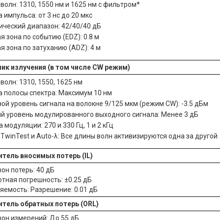
волн: 1310, 1550 нм и 1625 нм с фильтром*
 импульса: от 3 нс до 20 мкс
ческий диапазон: 42/40/40 дБ
я зона по событию (EDZ): 0.8 м
я зона по затуханию (ADZ): 4 м
ик излучения (в том числе CW режим)
волн: 1310, 1550, 1625 нм
 полосы спектра: Максимум 10 нм
ой уровень сигнала на волокне 9/125 мкм (режим CW): -3.5 дБм
й уровень модулированного выходного сигнала: Менее 3 дБ
 модуляции: 270 и 330 Гц, 1 и 2 кГц
TwinTest и Auto-λ: Все длины волн активизируются одна за другой
тель вносимых потерь (IL)
он потерь: 40 дБ
тная погрешность: ±0.25 дБ
яемость: Разрешение: 0.01 дБ
тель обратных потерь (ORL)
он измерений: До 55 дБ