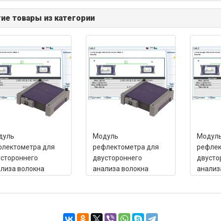
ие товары из категории
дуль
Модуль
Модул
флектометра для
рефлектометра для
рефлек
стороннего
двустороннего
двусто
лиза волокна
анализа волокна
анализ
R, OLTS, ORL
OTDR, OLTS, ORL
OTDR, 
0/1550 нм
1310/1550 нм
1310/1