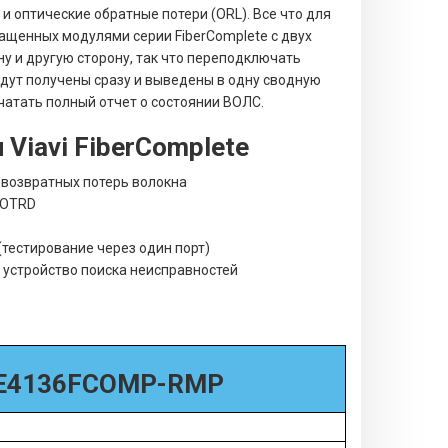
и оптические обратные потери (ORL). Все что для
нащенных модулями серии FiberComplete с двух
ну и другую сторону, так что переподключать
удут получены сразу и выведены в одну сводную
ечатать полный отчет о состоянии ВОЛС.
Viavi FiberComplete
 возвратных потерь волокна
 OTRD
тестирование через один порт)
 устройство поиска неисправностей
e E4136FCOMP-RMP