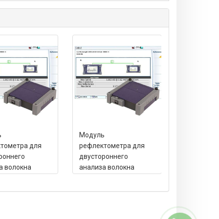
ь
Модуль
Модуль
тометра для
рефлектометра для
рефлектом
роннего
двустороннего
двусторон
а волокна
анализа волокна
анализа в
OLTS, ORL
OTDR, OLTS, ORL
OTDR, OLTS
550 нм
1310/1490/1550 нм
1310/1550