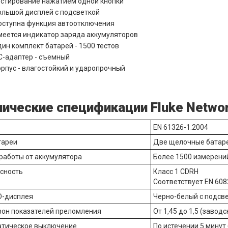
естирование нажатием одной кнопки
ольшой дисплей с подсветкой
оступна функция автоотключения
меется индикатор заряда аккумуляторов
дин комплект батарей - 1500 тестов
C-адаптер - съемный
орпус - влагостойкий и ударопрочный
нические спецификации Fluke Netwo
EN 61326-1:2004
тареи
Две щелочные батар
работы от аккумулятора
Более 1500 измерени
сность
Класс 1 CDRH
Соответствует EN 608
D-дисплея
Черно-белый с подсве
он показателей преломления
От 1,45 до 1,5 (завод
тическое выключение
По истечении 5 минут