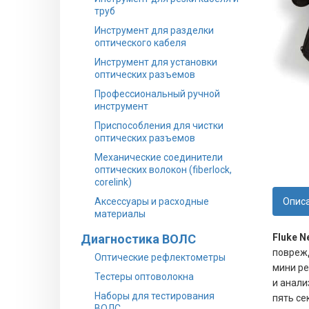
труб
Инструмент для разделки
оптического кабеля
Инструмент для установки
оптических разъемов
Профессиональный ручной
инструмент
Приспособления для чистки
оптических разъемов
Механические соединители
оптических волокон (fiberlock,
corelink)
Аксессуары и расходные
Опис
материалы
Диагностика ВОЛС
Fluke N
поврежд
Оптические рефлектометры
мини ре
Тестеры оптоволокна
и анали
Наборы для тестирования
пять се
ВОЛС