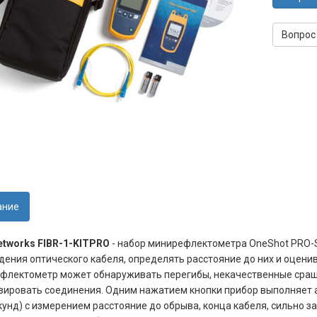
Вопрос
ание
etworks FIBR-1-KITPRO
- набор минирефлектометра
OneShot PRO-S
ения оптического кабеля, определять расстояние до них и оценив
флектометр может обнаруживать перегибы, некачественные сра
зировать соединения. Одним нажатием кнопки прибор выполняет 
кунд) с измерением расстояние до обрыва, конца кабеля, сильно з