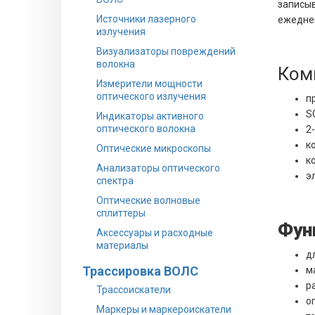
записыв
Источники лазерного
ежеднев
излучения
Визуализаторы повреждений
волокна
Комп
Измерители мощности
оптического излучения
п
S
Индикаторы активного
оптического волокна
2
к
Оптические микроскопы
к
Анализаторы оптического
э
спектра
Оптические волновые
сплиттеры
Фун
Аксессуары и расходные
материалы
д
Трассировка ВОЛС
м
р
Трассоискатели
о
Маркеры и маркероискатели