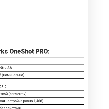
rks OneShot PRO:
ейки AA
й (номинально)
25-2
ткой (сегменты)
ская настройка равна 1,468)
 бездействия