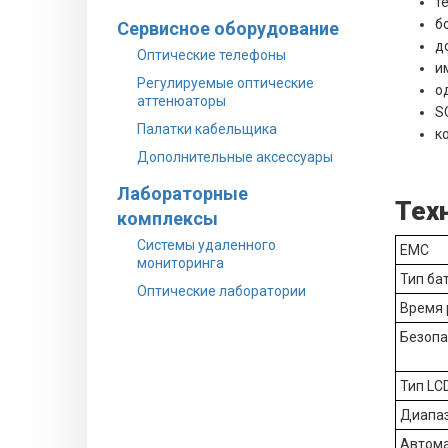
т
б
Сервисное оборудование
д
Оптические телефоны
и
Регулируемые оптические
о
аттенюаторы
S
Палатки кабельщика
к
Дополнительные аксессуары
Лабораторные
Тех
комплексы
Системы удаленного
EMC
мониторинга
Тип ба
Оптические лаборатории
Время 
Безопа
Тип LC
Диапаз
Автома