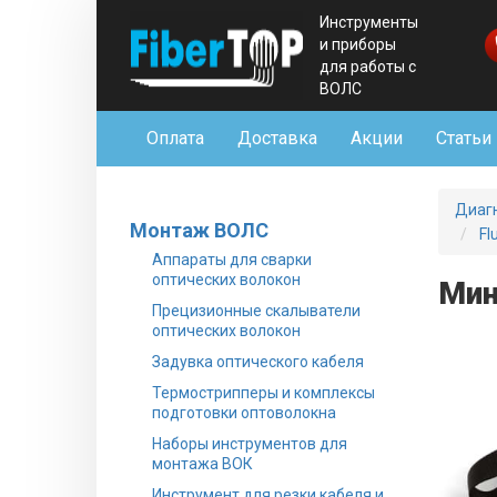
Инструменты
и приборы
для работы с
ВОЛС
Оплата
Доставка
Акции
Статьи
Диаг
Монтаж ВОЛС
Fl
Аппараты для сварки
оптических волокон
Мин
Прецизионные скалыватели
оптических волокон
Задувка оптического кабеля
Термострипперы и комплексы
подготовки оптоволокна
Наборы инструментов для
монтажа ВОК
Инструмент для резки кабеля и