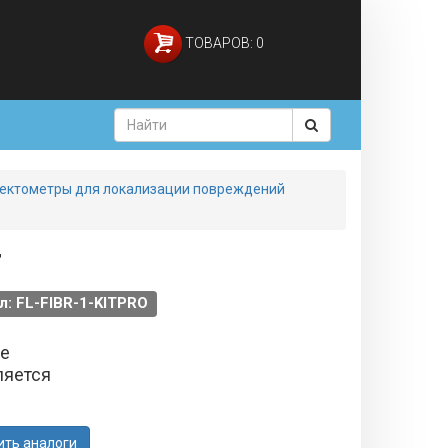
ТОВАРОВ: 0
ектометры для локализации повреждений
T
л: FL-FIBR-1-KITPRO
не
ляется
ить аналоги