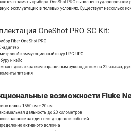
аются в память прибора. OneShot PRO выполнен в ударопрочном 
ную эксплуатацию в полевых условиях. Существует несколько ко
лектация OneShot PRO-SC-Kit:
рибор Fiber OneShot PRO
C-адаптер
-метровый коммутационный шнур UPC-UPC
обуру и кейс
омпакт-диск с кратким справочным руководством на 22 языках,
рук
лементы питания
кциональные возможности Fluke Ne
лина волны 1550 нм ± 20 нм
аксимальная дальность до 23 километров
аспознавание за один тест до девяти событий
пределение активного волокна