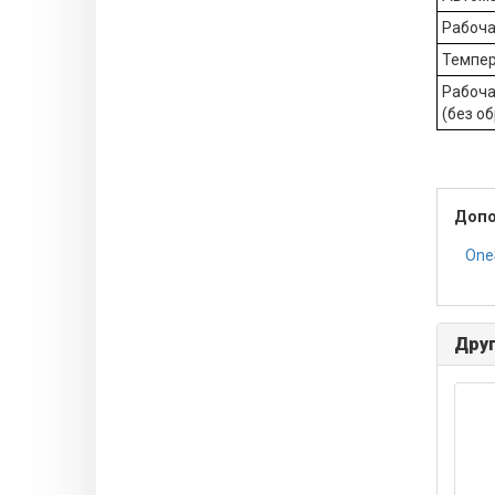
Рабоча
Темпер
Рабоча
(без о
Допо
One
Друг