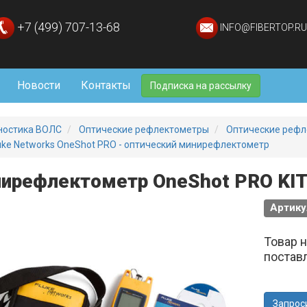
+7 (499) 707-13-68
INFO@FIBERTOP.RU
Новости
Контакты
Подписка на рассылку
ностика ВОЛС
Оптические рефлектометры
Оптические рефл
uke Networks OneShot PRO - оптический минирефлектометр
ирефлектометр OneShot PRO KI
Артику
Товар 
постав
Запрос