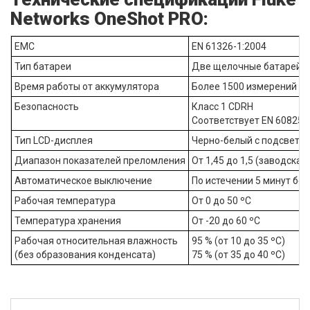
Networks OneShot PRO:
EMC
EN 61326-1:2004
Тип батареи
Две щелочные батарейк
Время работы от аккумулятора
Более 1500 измерений (
Безопасность
Класс 1 CDRH
Соответствует EN 60825-
Тип LCD-дисплея
Черно-белый с подсветко
Диапазон показателей преломления
От 1,45 до 1,5 (заводская
Автоматическое выключение
По истечении 5 минут бе
Рабочая температура
От 0 до 50 ºC
Температура хранения
От -20 до 60 ºC
Рабочая относительная влажность
95 % (от 10 до 35 ºC)
(без образования конденсата)
75 % (от 35 до 40 ºC)