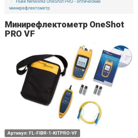
Fluke Networks OneShot PRO - оптический
минирефлектометр
Минирефлектометр OneShot
PRO VF
Артикул: FL-FIBR-1-KITPRO-VF