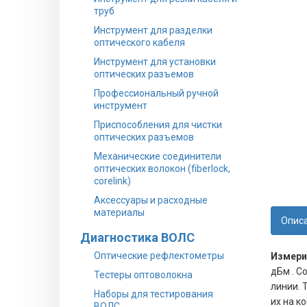
труб
Инструмент для разделки
оптического кабеля
Инструмент для установки
оптических разъемов
Профессиональный ручной
инструмент
Приспособления для чистки
оптических разъемов
Механические соединители
оптических волокон (fiberlock,
corelink)
Аксессуары и расходные
материалы
Опис
Диагностика ВОЛС
Оптические рефлектометры
Измери
дБм . С
Тестеры оптоволокна
линии. 
Наборы для тестирования
их на к
ВОЛС