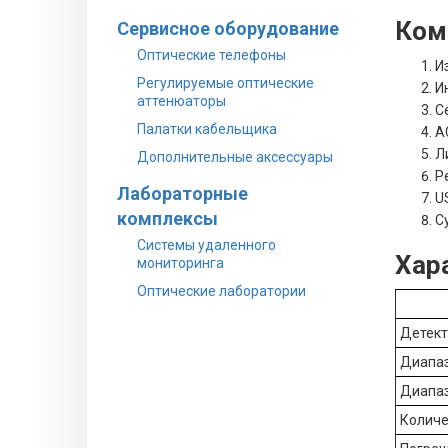
Ком
Сервисное оборудование
Оптические телефоны
И
Регулируемые оптические
И
аттенюаторы
С
Палатки кабельщика
A
Л
Дополнительные аксессуары
Р
Лабораторные
U
комплексы
С
Системы удаленного
Хар
мониторинга
Оптические лаборатории
Детек
Диапаз
Диапаз
Количе