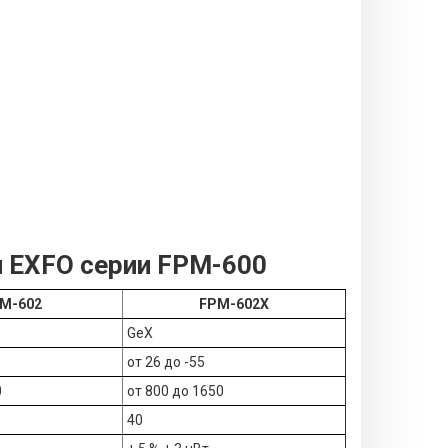
 EXFO серии FPM-600
M-602
FPM-602X
GeX
от 26 до -55
0
от 800 до 1650
40