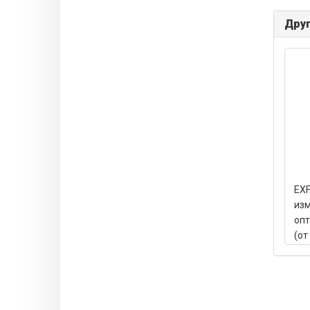
Друг
EXF
из
опт
(от