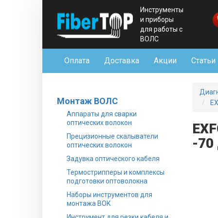
Инструменты
и приборы
для работы с
ВОЛС
Оплата
Доставка
Акции
Статьи
Диаг
Монтаж ВОЛС
EX
Аппараты для сварки
оптических волокон
EXF
Прецизионные скалыватели
-70
оптических волокон
Задувка оптического кабеля
Термострипперы и комплексы
подготовки оптоволокна
Наборы инструментов для
монтажа ВОК
Инструмент для резки кабеля и