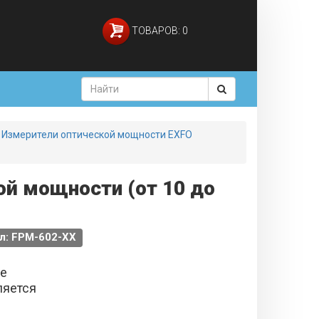
ТОВАРОВ: 0
Измерители оптической мощности EXFO
й мощности (от 10 до
л: FPM-602-XX
не
ляется