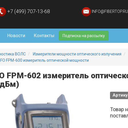
+7 (499) 707-13-68
INFO@FIBERTOP.RU
Новости
Контакты
Подписка на рассылку
ностика ВОЛС
Измерители мощности оптического излучения
FO FPM-600 измеритель оптической мощности
O FPM-602 измеритель оптическо
 дБм)
Артику
Товар 
постав