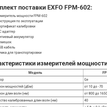
плект поставки EXFO FPM-602:
змеритель мощности FPM-602
нструкция по эксплуатации
ертификат калибровки
C адаптер
итиевый аккумулятор
емешок
SB кабель
умка для транспортировки
актеристики измерителей мощности
Модель
FP
тор
Ge
он мощностей (дБм)
от 10 до -70
он длин волн (нм)
от 800 до 165
ство калиброванных длин волн (нм)
40