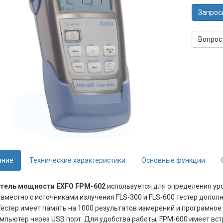
Запрос
Вопрос
ание
Технические характеристики
Основные функции
тель мощности EXFO FPM-602
используется для определения уров
овместно с источниками излучения FLS-300 и FLS-600 тестер допо
Тестер имеет память на 1000 результатов измерений и програмно
омпьютер через USB порт. Для удобства работы, FPM-600 имеет вс