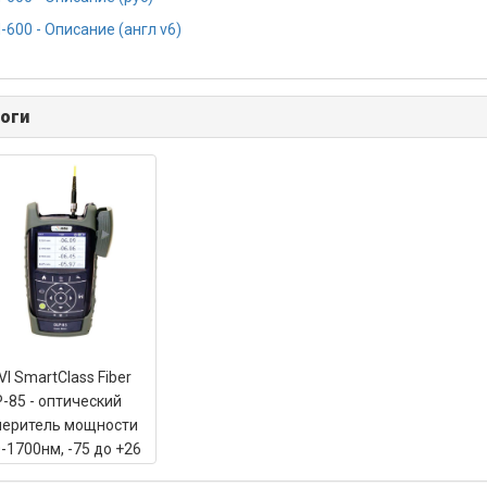
-600 - Описание (англ v6)
оги
VI SmartClass Fiber
-85 - оптический
меритель мощности
-1700нм, -75 до +26
, InGaAs