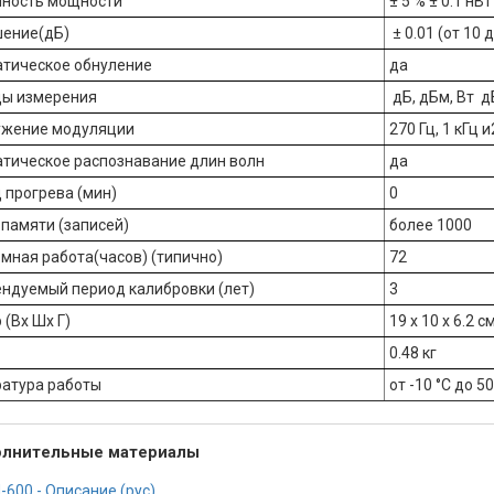
ность мощности
± 5 % ± 0.1 нВ
ение(дБ)
± 0.01 (от 10 
тическое обнуление
да
ы измерения
дБ, дБм, Вт д
ужение модуляции
270 Гц, 1 кГц и
тическое распознавание длин волн
да
 прогрева (мин)
0
памяти (записей)
более 1000
мная работа(часов) (типично)
72
ндуемый период калибровки (лет)
3
 (Вx Шx Г)
19 x 10 x 6.2 с
0.48 кг
атура работы
от -10 °C до 5
лнительные материалы
-600 - Описание (рус)