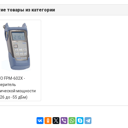
ие товары из категории
O FPM-602X -
меритель
ической мощности
 26 до -55 дБм)