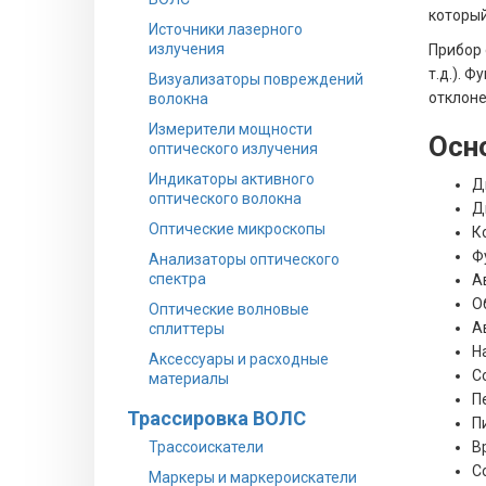
который
Источники лазерного
излучения
Прибор 
т.д.). 
Визуализаторы повреждений
отклоне
волокна
Измерители мощности
Осн
оптического излучения
Индикаторы активного
Д
оптического волокна
Д
Оптические микроскопы
К
Ф
Анализаторы оптического
спектра
А
О
Оптические волновые
А
сплиттеры
Н
Аксессуары и расходные
С
материалы
П
Трассировка ВОЛС
П
Трассоискатели
В
С
Маркеры и маркероискатели