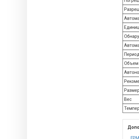
Погреш
Разреш
Автома
Единиц
Обнар
Автома
Период
Объем 
Автоно
Рекоме
Размер
Вес
Темпер
Допо
FPM