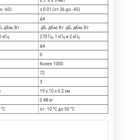
т
± 5 % ± 3 нВт
до -60)
± 0.01 (от 26 до -45)
да
Б, дБм, Вт
дБ, дБм, Вт дБ, дБм, Вт
2 кГц
270 Гц, 1 кГц и 2 кГц
да
0
более 1000
72
3
м
19 x 10 x 6.2 см
0.48 кг
0 °C
от -10 °C до 50 °C