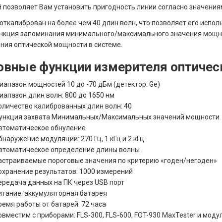
 позволяет Вам установить пригодность линии согласно значениям
откалиброван на более чем 40 длин волн, что позволяет его испол
Функция запоминания минимального/максимального значения мощн
ния оптической мощности в системе.
овные функции измерителя оптичес
иапазон мощностей 10 до -70 дБм (детектор: Ge)
иапазон длин волн: 800 до 1650 нм
оличество калиброванных длин волн: 40
ункция захвата Минимальных/Максимальных значений мощности
втоматическое обнуление
бнаружение модуляции: 270 Гц, 1 кГц и 2 кГц
втоматическое определение длины волны
астраиваемые пороговые значения по критерию «годен/негоден»
охранение результатов: 1000 измерений
ередача данных на ПК через USB порт
итание: аккумуляторная батарея
ремя работы от батарей: 72 часа
овместим с приборами: FLS-300, FLS-600, FOT-930 MaxTester и мод