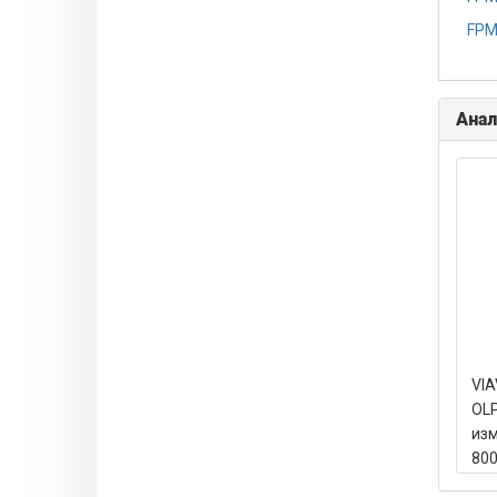
FPM
Анал
VIA
OLP
из
800
дБм