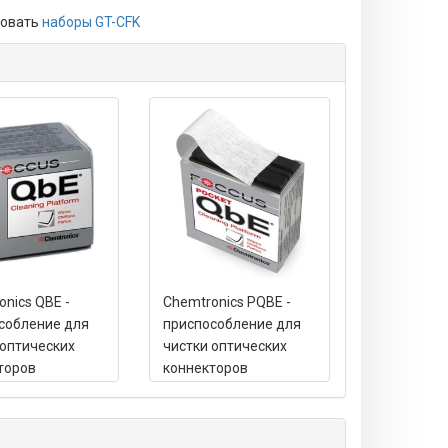
зовать
наборы GT-CFK
onics QBE -
Chemtronics PQBE -
собление для
приспособление для
 оптических
чистки оптических
торов
коннекторов