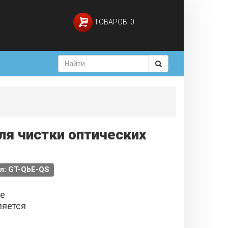
ТОВАРОВ: 0
ля чистки оптических
л: GT-QbE-QS
не
ляется