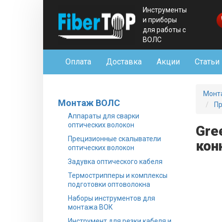
Инструменты
и приборы
для работы с
ВОЛС
Оплата
Доставка
Акции
Статьи
Монт
Монтаж ВОЛС
Пр
Аппараты для сварки
оптических волокон
Gre
Прецизионные скалыватели
кон
оптических волокон
Задувка оптического кабеля
Термострипперы и комплексы
подготовки оптоволокна
Наборы инструментов для
монтажа ВОК
Инструмент для резки кабеля и