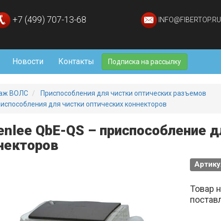
+7 (499) 707-13-68
INFO@FIBERTOP.RU
Новости
Контакты
Подписка на рассылку
аж ВОЛС
Приспособления для чистки оптических разъемов
испособления для чистки оптических коннекторов
enlee QbE-QS – приспособление д
некторов
Артику
Товар 
постав