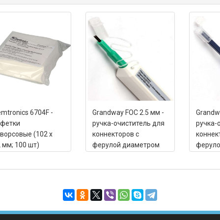
mtronics 6704F -
Grandway FOC 2.5 мм -
Grandwa
лфетки
ручка-очиститель для
ручка-
ворсовые (102 х
коннекторов с
коннек
 мм; 100 шт)
ферулой диаметром
феруло
2.5мм
1,25 м