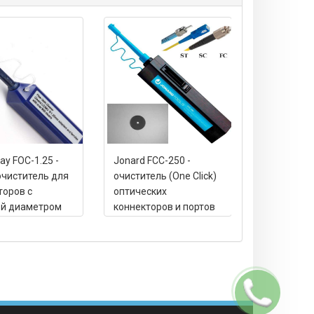
y FOC-1.25 -
Jonard FCC-250 -
Jonard FCC
очиститель для
очиститель (One Click)
очистител
торов с
оптических
оптически
й диаметром
коннекторов и портов
коннекторо
м
FC, SC, ST (2.5 мм),
MPO, безв
безворсовая лента,
лента, 500
800+ очисток
Заказать
звонок