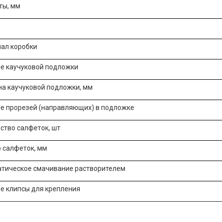
ты, мм
ал коробки
е каучуковой подложки
а каучуковой подложки, мм
е прорезей (направляющих) в подложке
ство салфеток, шт
 салфеток, мм
тическое смачивание растворителем
е клипсы для крепления