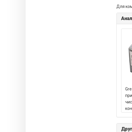
Для ком
Анал
Gre
при
чис
кон
Друг