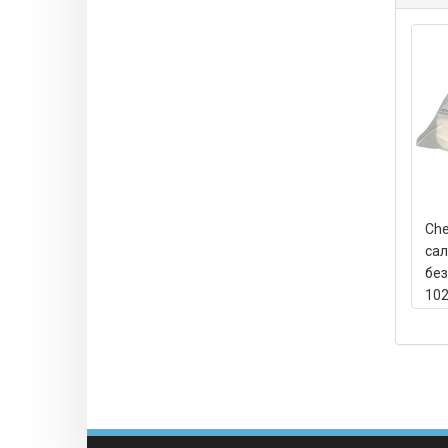
Che
са
без
102