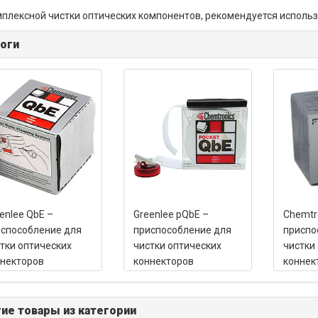
плексной чистки оптических компонентов, рекомендуется исполь
оги
enlee QbE –
Greenlee pQbE –
Chemtr
способление для
приспособление для
приспо
тки оптических
чистки оптических
чистки
некторов
коннекторов
коннек
ие товары из категории