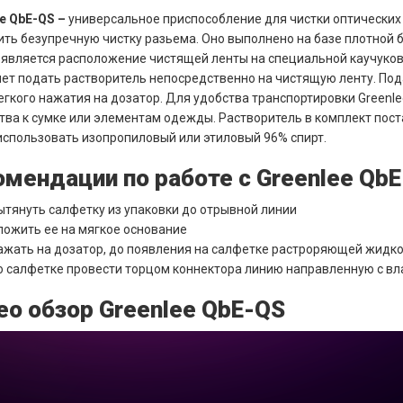
ee
QbE-QS –
универсальное приспособление для чистки оптических
ть безупречную чистку разьема. Оно выполнено на базе плотной 
 является расположение чистящей ленты на специальной каучуков
ет подать растворитель непосредственно на чистящую ленту. Под
егкого нажатия на дозатор. Для удобства транспортировки Greenl
тва к сумке или элементам одежды. Растворитель в комплект пост
спользовать изопропиловый или этиловый 96% спирт.
омендации по работе с Greenlee Qb
ытянуть салфетку из упаковки до отрывной линии
ложить ее на мягкое основание
ажать на дозатор, до появления на салфетке растроряющей жидк
о салфетке провести торцом коннектора линию направленную с вла
ео обзор Greenlee QbE-QS