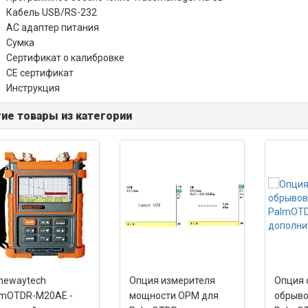
Кабель USB/RS-232
AC адаптер питания
Сумка
Сертификат о калибровке
CE сертификат
Инструкция
ие товары из категории
newaytech
Опция измерителя
Опция 
lmOTDR-M20AE -
мощности OPM для
обрыво