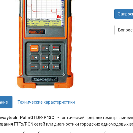
Запрос
Вопрос
ание
Технические характеристики
newaytech PalmOTDR-P13C -
оптический рефлектометр лине
вания FTTx/PON сетей или диагностики городских одномодовых во