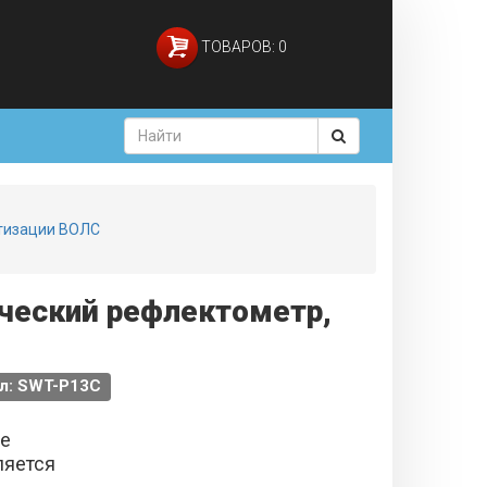
ТОВАРОВ: 0
ртизации ВОЛС
ический рефлектометр,
л: SWT-P13C
не
ляется