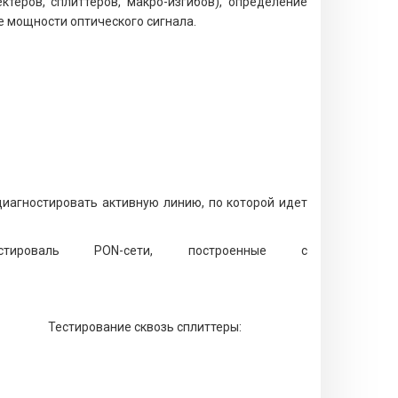
теров, сплиттеров, макро-изгибов), определение
е мощности оптического сигнала.
иагностировать активную линию, по которой идет
ироваль PON-сети, построенные с
Тестирование сквозь сплиттеры: