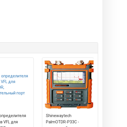
определителя
Shinewaytech
Shinewayt
в VFL для
PalmOTDR-P33C -
PalmOTDR-