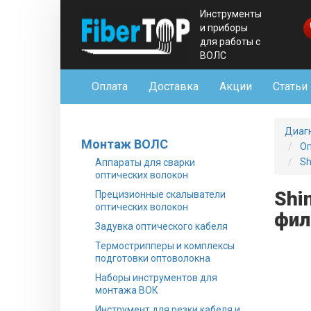
Инструменты
и приборы
для работы с
ВОЛС
Оплата
Доставка
Акции
Статьи
Диаг
Монтаж ВОЛС
Оп
Sh
Аппараты для сварки
оптических волокон
Shi
Прецизионные скалыватели
оптических волокон
фил
Задувка оптического кабеля
Термострипперы и комплексы
подготовки оптоволокна
Наборы инструментов для
монтажа ВОК
Инструмент для резки кабеля и