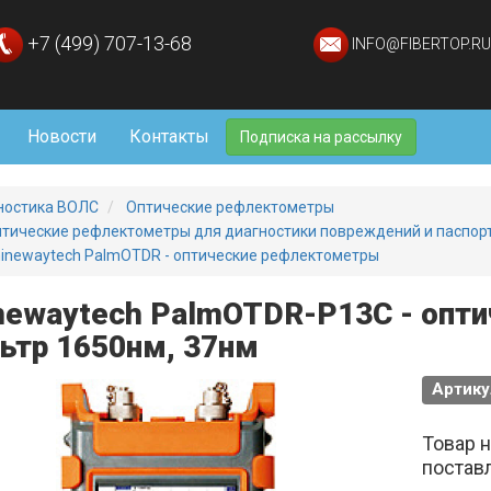
+7 (499) 707-13-68
INFO@FIBERTOP.RU
Новости
Контакты
Подписка на рассылку
ностика ВОЛС
Оптические рефлектометры
тические рефлектометры для диагностики повреждений и паспо
inewaytech PalmOTDR - оптические рефлектометры
newaytech PalmOTDR-P13C - опт
ьтр 1650нм, 37нм
Артику
Товар 
постав