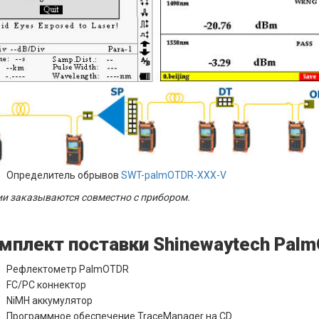
Определитель обрывов
SWT-palmOTDR-XXX-V
и заказываются совместно с прибором.
мплект поставки Shinewaytech Pal
Рефлектометр PalmOTDR
FC/PC коннектор
NiMH аккумулятор
Программное обеспечение TraceManager на CD