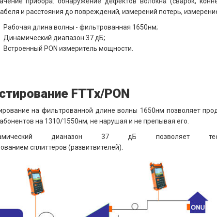
ачение прибора: обнаружение дефектов волокна (сварок, коннек
абеля и расстояния до повреждений, измерений потерь, измерени
Рабочая длина волны - фильтрованная 1650нм;
Динамический диапазон 37 дБ;
Встроенный PON измеритель мощности.
стирование FTTx/PON
ирование на фильтрованной длине волны 1650нм позволяет прод
абонентов на 1310/1550нм, не нарушая и не препывая его.
намический дианазон 37 дБ позволяет тест
ованием сплиттеров (развитвителей).