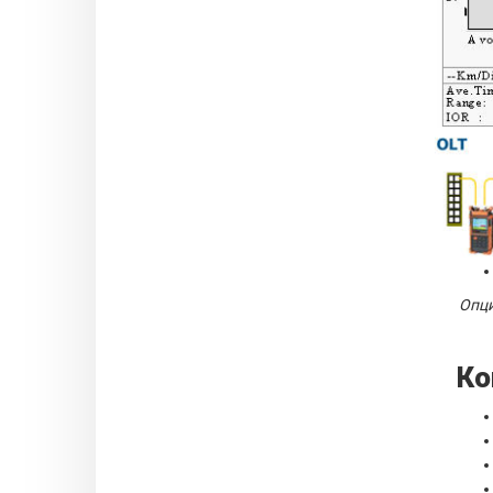
Опци
Ко