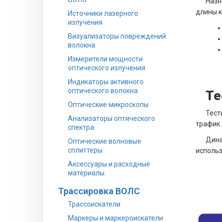
Назн
длины к
Источники лазерного
излучения
Визуализаторы повреждений
волокна
Измерители мощности
оптического излучения
Индикаторы активного
оптического волокна
Те
Оптические микроскопы
Тест
Анализаторы оптического
трафик 
спектра
Ди
Оптические волновые
сплиттеры
использ
Аксессуары и расходные
материалы
Трассировка ВОЛС
Трассоискатели
Маркеры и маркероискатели