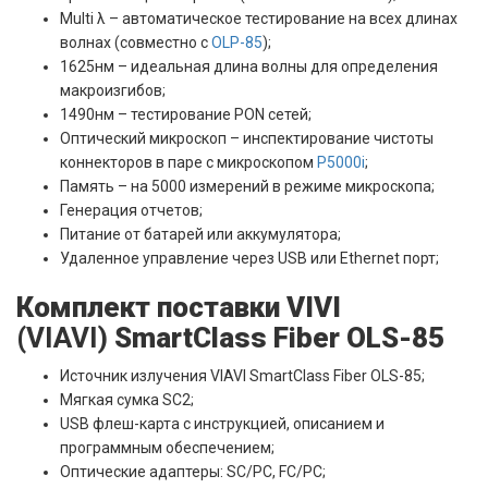
Multi λ – автоматическое тестирование на всех длинах
волнах (совместно с
OLP-85
);
1625нм – идеальная длина волны для определения
макроизгибов;
1490нм – тестирование PON сетей;
Оптический микроскоп – инспектирование чистоты
коннекторов в паре с микроскопом
P5000i
;
Память – на 5000 измерений в режиме микроскопа;
Генерация отчетов;
Питание от батарей или аккумулятора;
Удаленное управление через USB или Ethernet порт;
Комплект поставки VIVI
(
VIAVI)
SmartClass Fiber OLS-85
Источник излучения VIAVI SmartClass Fiber OLS-85;
Мягкая сумка SC2;
USB флеш-карта с инструкцией, описанием и
программным обеспечением;
Оптические адаптеры: SC/PC, FC/PC;