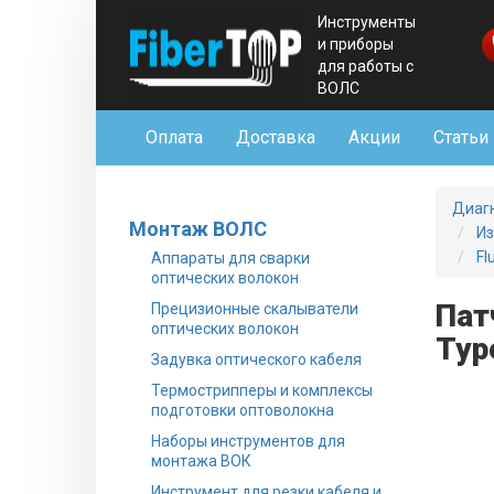
Инструменты
и приборы
для работы с
ВОЛС
Оплата
Доставка
Акции
Статьи
Диаг
Монтаж ВОЛС
Из
Fl
Аппараты для сварки
оптических волокон
Пат
Прецизионные скалыватели
оптических волокон
Typ
Задувка оптического кабеля
Термострипперы и комплексы
подготовки оптоволокна
Наборы инструментов для
монтажа ВОК
Инструмент для резки кабеля и