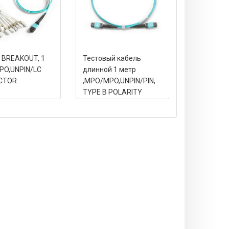
 BREAKOUT, 1
Тестовый кабель
Тестовый 
PO,UNPIN/LC
длинной 1 метр
длинной 1 
CTOR
,MPO/MPO,UNPIN/PIN,
MPO/MPO,P
TYPE B POLARITY
B POLARIT