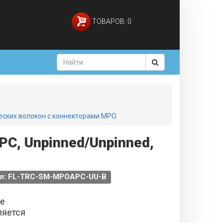
ТОВАРОВ: 0
ических волокон с коннекторами MPO
C, Unpinned/Unpinned,
л: FL-TRC-SM-MPOAPC-UU-B
не
ляется