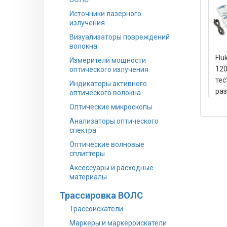
Источники лазерного
излучения
Визуализаторы повреждений
волокна
Flu
Измерители мощности
120
оптического излучения
тес
Индикаторы активного
ра
оптического волокна
LS 
Оптические микроскопы
Анализаторы оптического
спектра
Оптические волновые
сплиттеры
Аксессуары и расходные
материалы
Трассировка ВОЛС
Трассоискатели
Маркеры и маркероискатели