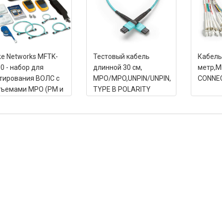
ke Networks MFTK-
Тестовый кабель
Кабель
0 - набор для
длинной 30 см,
метр,M
тирования ВОЛС с
MPO/MPO,UNPIN/UNPIN,
CONNE
зъемами MPO (PM и
TYPE B POLARITY
850)