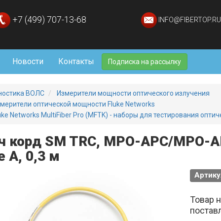
+7 (499) 707-13-68
INFO@FIBERTOP.RU
Новости
Контакты
Подписка на рассылку
ностика ВОЛС
Измерители мощности оптического излучения
мерители оптической мощности Fluke Networks
uke Networks MultiFiber Pro (MFTK) - наборы для тестирования опт
ч корд SM TRC, MPO-APC/MPO-AP
e A, 0,3 м
Артику
Товар 
постав