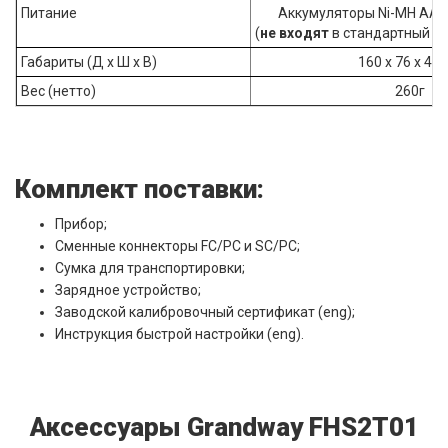
Питание
Аккумуляторы Ni-MH AA (
(
не входят
в стандартный ко
Габариты (Д х Ш х В)
160 х 76 х 45
Вес (нетто)
260г
Комплект поставки:
Прибор;
Сменные коннекторы FC/PC и SC/PC;
Сумка для транспортировки;
Зарядное устройство;
Заводской калибровочный сертификат (eng);
Инструкция быстрой настройки (eng).
Аксессуары Grandway FHS2T01