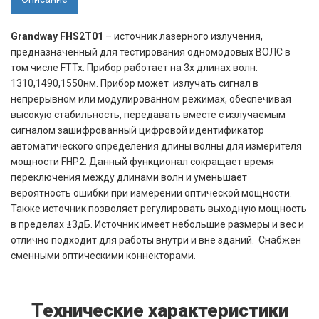
Grandway FHS2T01
– источник лазерного излучения,
предназначенный для тестирования одномодовых ВОЛС в
том чиcле FTTx. Прибор работает на 3х длинах волн:
1310,1490,1550нм. Прибор может излучать сигнал в
непрерывном или модулированном режимах, обеспечивая
высокую стабильность, передавать вместе с излучаемым
сигналом зашифрованный цифровой идентификатор
автоматического определения длины волны для измерителя
мощности FHP2. Данный функционал сокращает время
переключения между длинами волн и уменьшает
вероятность ошибки при измерении оптической мощности.
Также источник позволяет регулировать выходную мощность
в пределах ±3дБ. Источник имеет небольшие размеры и вес и
отлично подходит для работы внутри и вне зданий. Снабжен
сменными оптическими коннекторами.
Технические характеристики