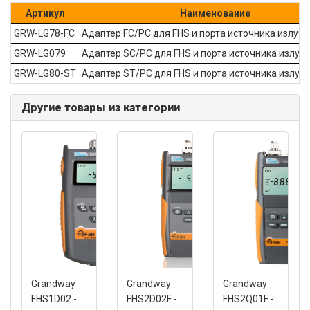
Артикул
Наименование
GRW-LG78-FC
Адаптер FC/PC для FHS и порта источника излуч
GRW-LG079
Адаптер SC/PC для FHS и порта источника излуч
GRW-LG80-ST
Адаптер ST/PC для FHS и порта источника излуч
Другие товары из категории
Grandway
Grandway
Grandway
FHS1D02 -
FHS2D02F -
FHS2Q01F -