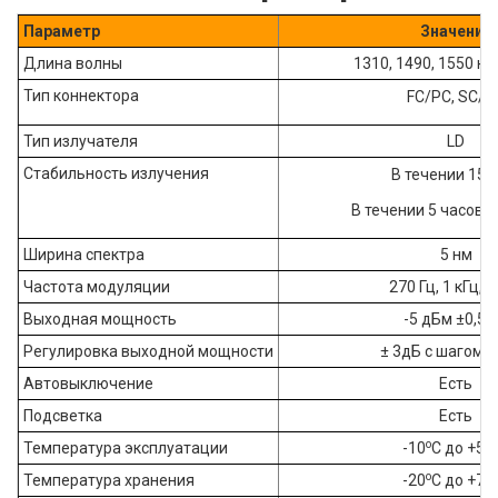
Параметр
Значение
Длина волны
1310, 1490, 1550 нм
Тип коннектора
FC/PC, SC/P
Тип излучателя
LD
Стабильность излучения
В течении 15 м
В течении 5 часов 
Ширина спектра
5 нм
Частота модуляции
270 Гц, 1 кГц, 2
Выходная мощность
-5 дБм ±0,5 
Регулировка выходной мощности
± 3дБ с шагом 0
Автовыключение
Есть
Подсветка
Есть
о
Температура эксплуатации
-10
C до +50
о
Температура хранения
-20
C до +70