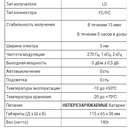
Тип излучателя
LD
Тип коннектора
FC/PC
Стабильность излучения
В течении 15 мин:
В течении 5 часов и дольше
Ширина спектра
5 нм
Частота модуляции
270 Гц, 1 кГц, 2 кГц
Выходная мощность
-5 дБм ± 0,5 дБ
Автовыключение
Есть
Подсветка
Есть
о
Температура эксплуатации
-10 до +50
С
о
Температура хранения
-20 до +70
С
Питание
НЕПЕРЕЗАРЯЖАЕМЫЕ
батареи *A
Габариты (Д х Ш х В)
115 х 65 х 30 мм
Вес (нетто)
140г