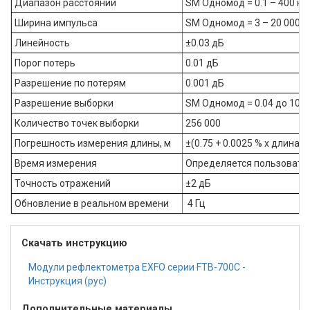
Диапазон расстояний
SM Одномод = 0.1 – 400 км
Ширина импульса
SM Одномод = 3 – 20 000 н
Линейность
±0.03 дБ
Порог потерь
0.01 дБ
Разрешение по потерям
0.001 дБ
Разрешение выборки
SM Одномод = 0.04 до 10 м
Количество точек выборки
256 000
Погрешность измерения длины, м
±(0.75 + 0.0025 % x длина
Время измерения
Определяется пользовател
Точность отражений
±2 дБ
Обновление в реальном времени
4 Гц
Скачать инструкцию
Модули рефлектометра EXFO серии FTB-700C -
Инструкция (рус)
Дополнительные материалы