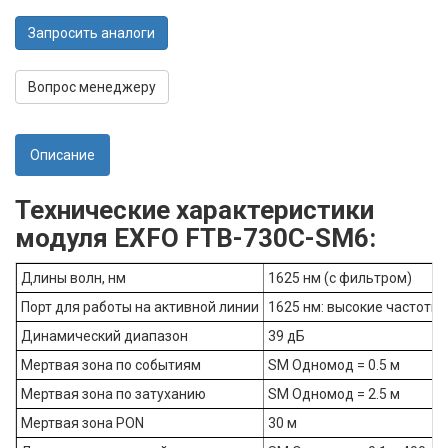
Запросить аналоги
Вопрос менеджеру
Описание
Технические характеристики
модуля EXFO FTB-730C-SM6:
Длины волн, нм
1625 нм (с фильтром)
Порт для работы на активной линии
1625 нм: высокие частоты 
Динамический диапазон
39 дБ
Мертвая зона по событиям
SM Одномод = 0.5 м
Мертвая зона по затуханию
SM Одномод = 2.5 м
Мертвая зона PON
30 м