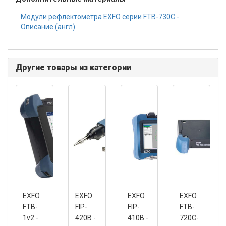
Модули рефлектометра EXFO серии FTB-730C -
Описание (англ)
Другие товары из категории
EXFO
EXFO
EXFO
EXFO
FTB-
FIP-
FIP-
FTB-
1v2 -
420B -
410B -
720C-