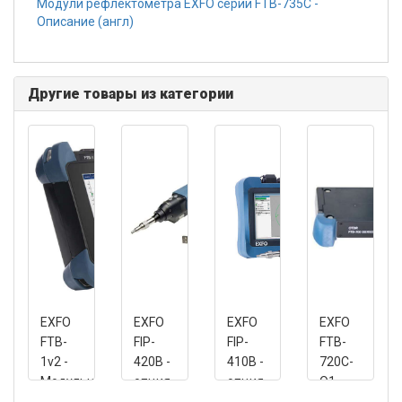
Модули рефлектометра EXFO серии FTB-735C -
Описание (англ)
Другие товары из категории
EXFO
EXFO
EXFO
EXFO
FTB-
FIP-
FIP-
FTB-
1v2 -
420B -
410B -
720C-
Модульная
опция
опция
Q1-
платформа
USB
USB
QUAD -