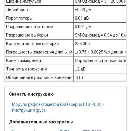
Ширина импульса
SM Одномод = 3 – 20 000 нс
Линейность
±0.03 дБ
Порог потерь
0.01 дБ
Разрешение по потерям
0.001 дБ
Разрешение выборки
SM Одномод = 0.04 до 10 м
Количество точек выборки
256 000
Погрешность измерения длины, м
±(0.75 + 0.0025 % x длина +
Время измерения
Определяется пользователе
Точность отражений
±2 дБ
Обновление в реальном времени
4 Гц
Скачать инструкцию
Модули рефлектометра EXFO серии FTB-700C -
Инструкция (рус)
Дополнительные материалы