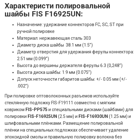
Характеристи полировальной
шайбы FIS F16925UN:
Назначение: удержание коннекторов FC, SC, ST при
ручной полировке
Материал: нержавеющая сталь 303
Диаметр диска шайбы 38.1 мм (1.5”)
Диаметр отверстия для удержания ферулы коннектора:
2.51 мм (0.099”)
Высота до вершины держателя ферулы 6.3 (0,248”)
Высота диска шайбы: 1.9 мм (0.075”)
Допуск неточности габаритов шайбы: +/- 0.05 мм (+/-
.002”)
При полировке оптоволоконных разъемов используйте
стеклянную подложку FIS-F19111 совместно с мягким
ковриком
FIS-PP575
и специальными дисками (шайбами) для
полировки
FIS-F16925UN
(2.5 мм) и
FIS-F16930UN
(1.25 мм) и
шлифовальными плёнками. Размещение полировальной
плёнки на специальных подложках обеспечивает удаление
эпоксидной смолы и правильную полировку волокна без