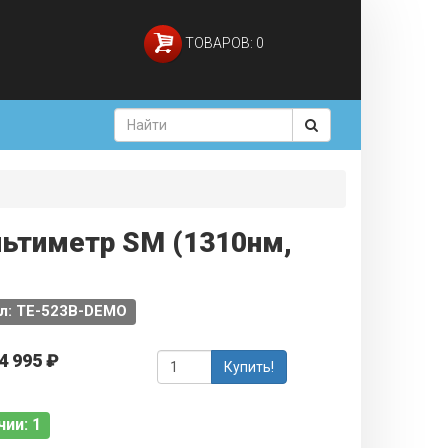
ТОВАРОВ: 0
ьтиметр SM (1310нм,
л: TE-523B-DEMO
4 995 ₽
Купить!
чии: 1