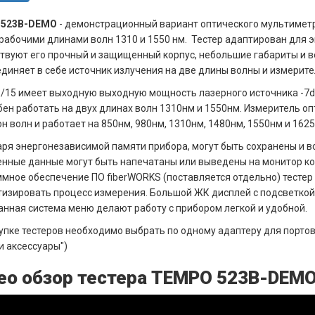
 523B-DEMO
- демонстрационный вариант оптического мультимет
рабочими длинами волн 1310 и 1550 нм. Тестер адаптирован для э
твуют его прочный и защищенный корпус, небольшие габариты и ве
диняет в себе источник излучения на две длины волны и измерите
/15 имеет выходную выходную мощность лазерного источника -7
бен работать на двух длинах волн 1310нм и 1550нм. Измеритель 
н волн и работает на 850нм, 980нм, 1310нм, 1480нм, 1550нм и 1625
ря энергонезависимой памяти прибора, могут быть сохранены и в
нные данные могут быть напечатаны или выведены на монитор ко
мное обеспечение ПО fiberWORKS (поставляется отдельно) тестер
изировать процесс измерения. Большой ЖК дисплей с подсветкой,
нная система меню делают работу с прибором легкой и удобной.
упке тестеров необходимо выбрать по одному адаптеру для порто
и аксессуары")
ео обзор тестера TEMPO 523B-DEM