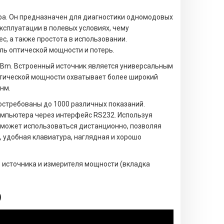
ра. Он предназначен для диагностики одномодовых
ксплуатации в полевых условиях, чему
с, а также простота в использовании.
ль оптической мощности и потерь.
dBm. Встроенный источник является универсальным
оптической мощности охватывает более широкий
нм.
остребованы до 1000 различных показаний.
мпьютера через интерфейс RS232. Используя
 может использоваться дистанционно, позволяя
 удобная клавиатура, наглядная и хорошо
в источника и измерителя мощности (вкладка
O