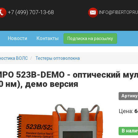
+7 (499) 707-13-68
INFO@FIBERTOP.RU
Новости
Контакты
Подписка на рассылку
ностика ВОЛС
Тестеры оптоволокна
PO 523B-DEMO - оптический мул
0 нм), демо версия
Артику
Цена:
6
В нали