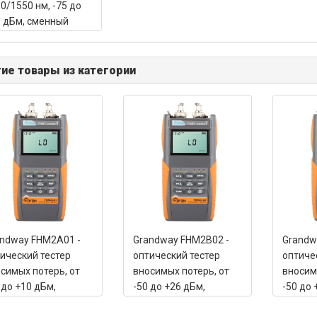
0/1550 нм, -75 до
 дБм, сменный
нектор SC/PC
ие товары из категории
ndway FHM2A01 -
Grandway FHM2B02 -
Grandw
ический тестер
оптический тестер
оптиче
симых потерь, от
вносимых потерь, от
вносим
 до +10 дБм,
-50 до +26 дБм,
-50 до 
0/1550 нм
1310/1490/1550 нм
1310/1