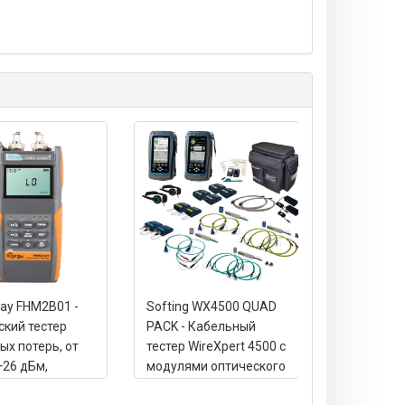
ay FHM2B01 -
Softing WX4500 QUAD
Кабельный
ский тестер
PACK - Кабельный
WireXpert 
ых потерь, от
тестер WireXpert 4500 с
(2500MHz)
+26 дБм,
модулями оптического
тестера дл
550 нм
тестера MM/SM
сертифика