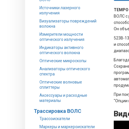
Источники лазерного
TEMPO
излучения
ВОЛС с 
Визуализаторы повреждений
способс
волокна
Он объе
Измерители мощности
523B-13
оптического излучения
и спосо
Индикаторы активного
диапазо
оптического волокна
Благода
Оптические микроскопы
Сохране
Анализаторы оптического
програм
спектра
автомат
Оптические волновые
продума
сплиттеры
При пок
Аксессуары и расходные
материалы
"Опции 
Трассировка ВОЛС
Вид
Трассоискатели
Маркеры и маркероискатели