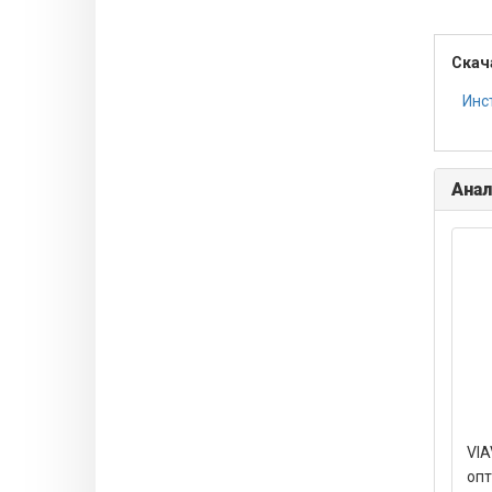
Скач
Инс
Анал
VIA
опт