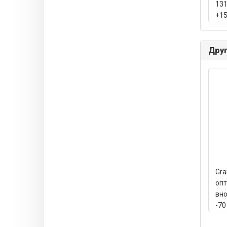
131
+15
кон
Друг
Gra
опт
вно
-70
131