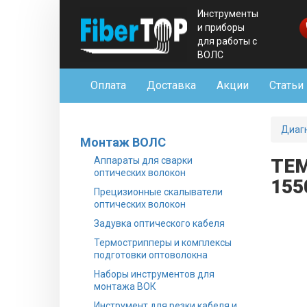
Инструменты
и приборы
для работы с
ВОЛС
Оплата
Доставка
Акции
Статьи
Диаг
Монтаж ВОЛС
Аппараты для сварки
TEM
оптических волокон
155
Прецизионные скалыватели
оптических волокон
Задувка оптического кабеля
Термострипперы и комплексы
подготовки оптоволокна
Наборы инструментов для
монтажа ВОК
Инструмент для резки кабеля и