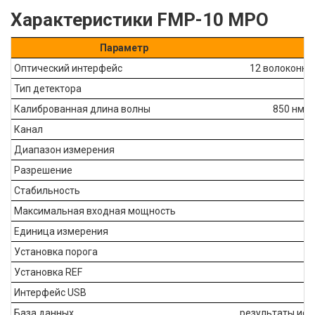
Характеристики FMP-10 MPO
Параметр
Оптический интерфейс
12 волоконно
Тип детектора
Калиброванная длина волны
850 нм, 
Канал
Диапазон измерения
Разрешение
Стабильность
Максимальная входная мощность
Единица измерения
Установка порога
Установка REF
Интерфейс USB
База данных
результаты исп