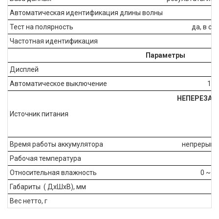
Автоматическая идентификация длины волны
Тест на полярность
да, в со
Частотная идентификация
2
Параметры
Дисплей
Автоматическое выключение
10 
НЕПЕРЕЗА
Источник питания
Время работы аккумулятора
непрерывно
Рабочая температура
Относительная влажность
0 ~ 9
Габариты ( ДхШхВ), мм
Вес нетто, г