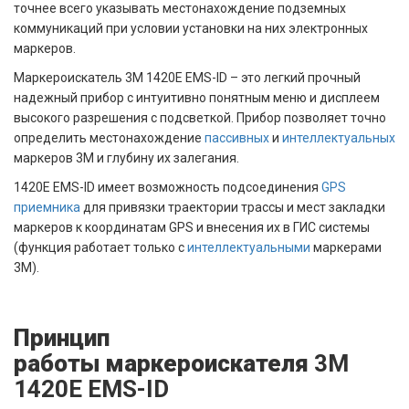
точнее всего указывать местонахождение подземных
коммуникаций при условии установки на них электронных
маркеров.
Маркероискатель
3M 1420Е EMS-ID
– это
легкий прочный
надежный прибор с интуитивно понятным меню и дисплеем
высокого разрешения с подсветкой. Прибор позволяет точно
определить местонахождение
пассивных
и
интеллектуальных
маркеров 3M и глубину их залегания.
1420E EMS-ID имеет возможность подсоединения
GPS
приемника
для привязки траектории трассы и мест закладки
маркеров к координатам GPS и внесения их в ГИС системы
(функция работает только с
интеллектуальными
маркерами
3М).
Принцип
работы маркероискателя
3M
1420Е EMS-ID