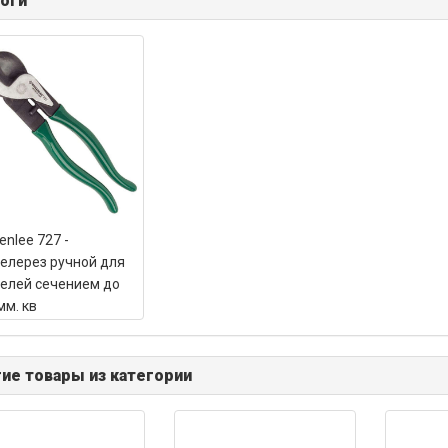
оги
enlee 727 -
елерез ручной для
елей сечением до
мм. кв
ие товары из категории