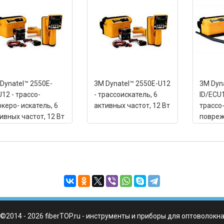
Dynatel™ 2550E-
3M Dynatel™ 2550E-U12
3M Dyn
U12 - трассо-
- трассоискатель, 6
ID/ECU
керо- искатель, 6
активных частот, 12 Вт
трассо
ивных частот, 12 Вт
повреж
искател
частоты
©2014 - 2026 fiberTOP.ru - инструменты и приборы для оптоволокн