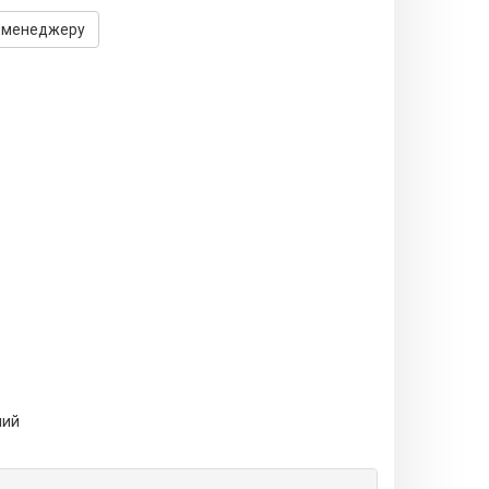
 менеджеру
лий