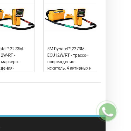
atel™ 2273М-
3M Dynatel™ 2273М-
3M Dynatel
12W-RT -
ECU12W/RT - трассо-
EC5W/RT - 
- маркеро-
повреждения-
поврежден
дения-
искатель, 4 активных и
искатель, 4
ь, 4 активных
4 польз. частоты, 12 Вт
Вт
, 12 Вт
Заказать
звонок
а