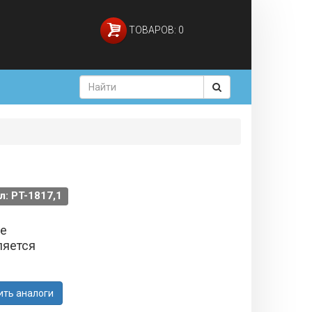
ТОВАРОВ: 0
л: PT-1817,1
не
ляется
ить аналоги