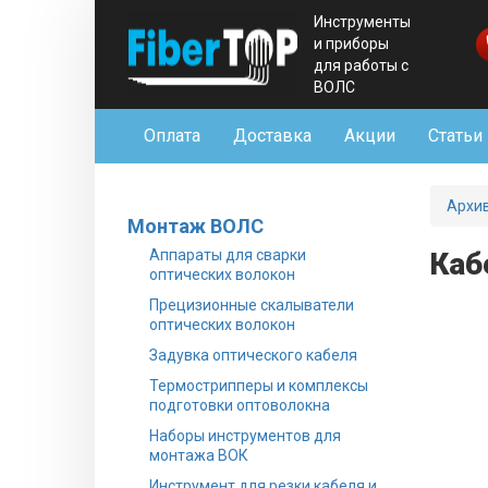
Инструменты
и приборы
для работы с
ВОЛС
Оплата
Доставка
Акции
Статьи
Архи
Монтаж ВОЛС
Аппараты для сварки
Каб
оптических волокон
Прецизионные скалыватели
оптических волокон
Задувка оптического кабеля
Термострипперы и комплексы
подготовки оптоволокна
Наборы инструментов для
монтажа ВОК
Инструмент для резки кабеля и