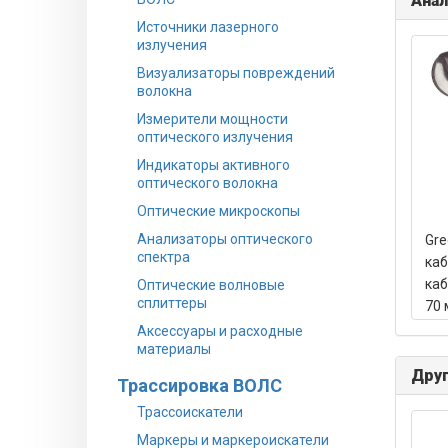
Анал
Источники лазерного
излучения
Визуализаторы повреждений
волокна
Измерители мощности
оптического излучения
Индикаторы активного
оптического волокна
Оптические микроскопы
Анализаторы оптического
Gre
спектра
каб
каб
Оптические волновые
сплиттеры
70 
Аксессуары и расходные
материалы
Друг
Трассировка ВОЛС
Трассоискатели
Маркеры и маркероискатели