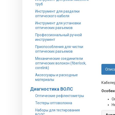
труб
Инструмент для разделки
оптического кабеля
Инструмент для установки
оптических разъемов
Профессиональный ручной
инструмент
Приспособления для чистки
оптических разъемов
Механические соединители
оптических волокон (fiberlock,
corelink)
Опис
Аксессуары и расходные
материалы
Кабелер
Диагностика ВОЛС
Особен
Оптические рефлектометры
О
Тестеры оптоволокна
Н
Наборы для тестирования
ВОЛС