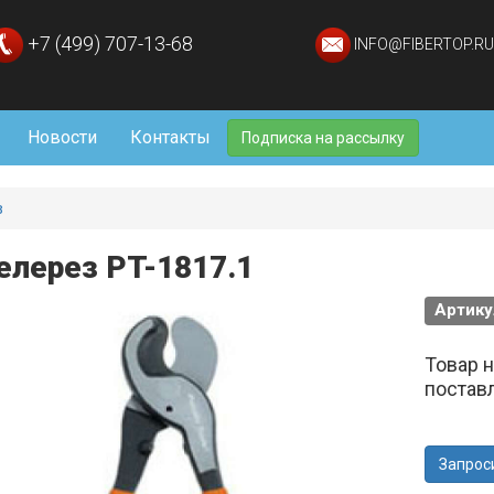
+7 (499) 707-13-68
INFO@FIBERTOP.RU
Новости
Контакты
Подписка на рассылку
в
елерез PT-1817.1
Артику
Товар 
постав
Запрос