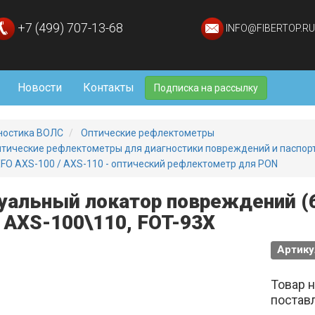
+7 (499) 707-13-68
INFO@FIBERTOP.RU
Новости
Контакты
Подписка на рассылку
ностика ВОЛС
Оптические рефлектометры
тические рефлектометры для диагностики повреждений и паспо
FO AXS-100 / AXS-110 - оптический рефлектометр для PON
уальный локатор повреждений (65
 AXS-100\110, FOT-93X
Артику
Товар 
постав