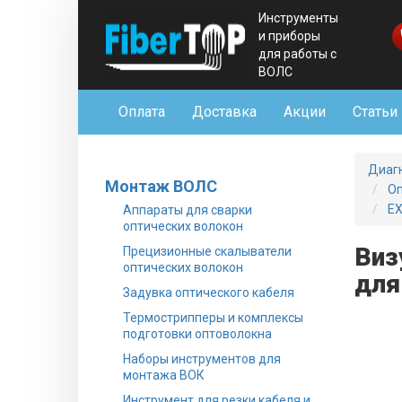
Инструменты
и приборы
для работы с
ВОЛС
Оплата
Доставка
Акции
Статьи
Диаг
Монтаж ВОЛС
Оп
EX
Аппараты для сварки
оптических волокон
Виз
Прецизионные скалыватели
оптических волокон
для
Задувка оптического кабеля
Термострипперы и комплексы
подготовки оптоволокна
Наборы инструментов для
монтажа ВОК
Инструмент для резки кабеля и