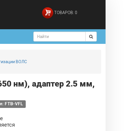
ТОВАРОВ: 0
ртизации ВОЛС
0 нм), адаптер 2.5 мм,
л: FTB-VFL
не
ляется