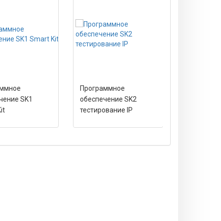
аммное
Программное
Программн
чение SK1
обеспечение SK2
обеспечен
it
тестирование IP
видеомикр
FP4S и FP4