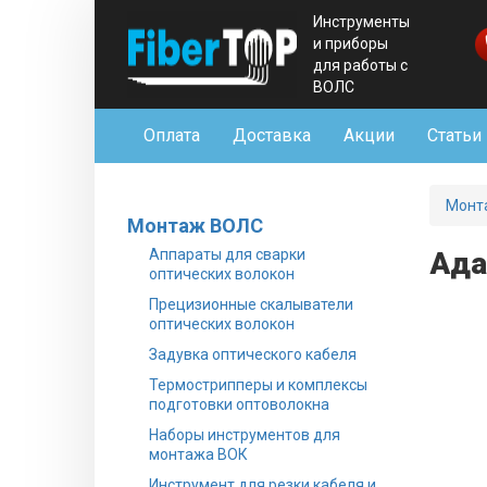
Инструменты
и приборы
для работы с
ВОЛС
Оплата
Доставка
Акции
Статьи
Монт
Монтаж ВОЛС
Аппараты для сварки
Ада
оптических волокон
Прецизионные скалыватели
оптических волокон
Задувка оптического кабеля
Термострипперы и комплексы
подготовки оптоволокна
Наборы инструментов для
монтажа ВОК
Инструмент для резки кабеля и