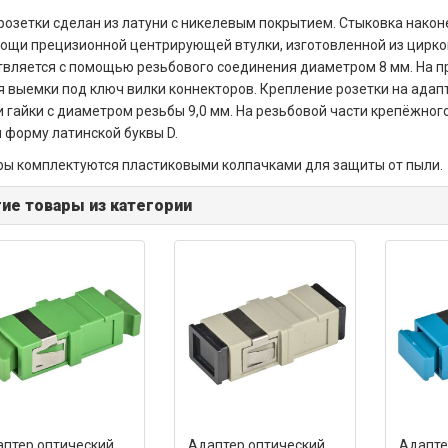
розетки сделан из латуни с никелевым покрытием. Стыковка нако
ощи прецизионной центрирующей втулки, изготовленной из цирк
вляется с помощью резьбового соединения диаметром 8 мм. На п
 выемки под ключ вилки коннекторов. Крепление розетки на ада
и гайки с диаметром резьбы 9,0 мм. На резьбовой части крепёжног
 форму латинской буквы D.
ы комплектуются пластиковыми колпачками для защиты от пыли.
ие товары из категории
птер оптический
Адаптер оптический
Адапте