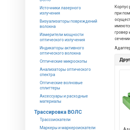
Корпус 
Источники лазерного
излучения
при пом
осущест
Визуализаторы повреждений
имеются
волокна
гровер 
Измерители мощности
сечении
оптического излучения
Индикаторы активного
Адаптер
оптического волокна
Друг
Оптические микроскопы
Анализаторы оптического
спектра
Оптические волновые
сплиттеры
Аксессуары и расходные
материалы
Трассировка ВОЛС
Трассоискатели
Маркеры и маркероискатели
Ада