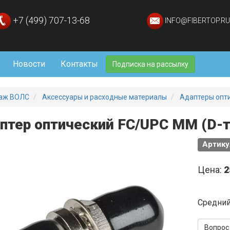
+7 (499) 707-13-68
INFO@FIBERTOP.RU
Новости
Контакты
Подписка на рассылку
аж ВОЛС
Аксессуары и расходные материалы
Адаптеры опт
птер оптический FC/UPC MM (D-т
Артику
Цена:
2
Средний
Вопрос