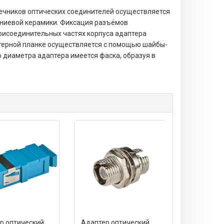
нечников оптических соединителей осуществляется
ониевой керамики. Фиксация разъёмов
рисоединительных частях корпуса адаптера
птерной планке осуществляется с помощью шайбы-
о диаметра адаптера имеется фаска, образуя в
р оптический
Адаптер оптический
Адаптер о