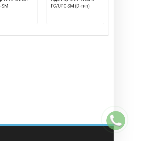
C SM
FC/UPC SM (D-тип)
ST/PC SM
Заказать
звонок
а