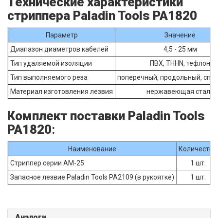
Технические характеристики
стриппера Paladin Tools PA1820
Параметр
Значение
Диапазон диаметров кабелей
4,5 - 25 мм
Тип удаляемой изоляции
ПВХ, THHN, тефлон
Тип выполняемого реза
поперечный, продольный, спи
Материал изготовления лезвия
нержавеющая сталь
Комплект поставки Paladin Tools
PA1820
:
Наименование
Количество
Стриппер серии AM-25
1 шт.
Запасное лезвие Paladin Tools PA2109 (в рукоятке)
1 шт.
Аналоги