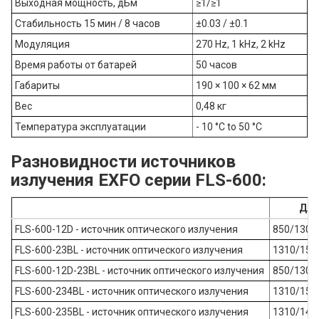
Выходная мощность, дБм
≥1/≥1
Стабильность 15 мин / 8 часов
±0.03 / ±0.1
Модуляция
270 Hz, 1 kHz, 2 kHz
Время работы от батарей
50 часов
Габариты
190 × 100 × 62 мм
Вес
0,48 кг
Температура эксплуатации
- 10 °C to 50 °C
Разновидности источников
излучения EXFO серии FLS-600:
Дли
FLS-600-12D - источник оптического излучения
850/1300
FLS-600-23BL - источник оптического излучения
1310/155
FLS-600-12D-23BL - источник оптического излучения
850/1300
FLS-600-234BL - источник оптического излучения
1310/155
FLS-600-235BL - источник оптического излучения
1310/149