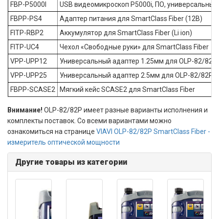
FBP-P5000I
USB видеомикроскоп P5000i, ПО, универсальный
FBPP-PS4
Адаптер питания для SmartClass Fiber (12В)
FITP-RBP2
Аккумулятор для SmartClass Fiber (Li ion)
FITP-UC4
Чехол «Свободные руки» для SmartClass Fiber
VPP-UPP12
Универсальный адаптер 1.25мм для OLP-82/82P
VPP-UPP25
Универсальный адаптер 2.5мм для OLP-82/82P
FBPP-SCASE2
Мягкий кейс SCASE2 для SmartClass Fiber
Внимание!
OLP-82/82P имеет разные варианты исполнения и
комплекты поставок. Со всеми вариантами можно
ознакомиться на странице
VIAVI OLP-82/82P SmartClass Fiber -
измеритель оптической мощности
Другие товары из категории