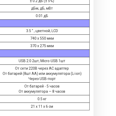
± 0.2 дБ (± 5%)
дБм, дБ, мВт
0.01 дБ
3.5 '' , цветной, LCD
740 х 550 мкм
370 х 275 мкм
USB 2.0 2шт, Micro-USB 1шт
От сети 220В через AC адаптер
От батарей (8шт АА) или аккумулятора (Li ion)
Через USB-порт
От батарей - 5 часов
От аккумулятора — 8 часов
0.5 кг
21 х 11 х 6 см