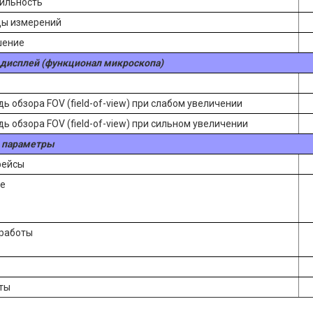
ильность
ы измерений
шение
дисплей (функционал микроскопа)
ь обзора FOV (field-of-view) при слабом увеличении
ь обзора FOV (field-of-view) при сильном увеличении
 параметры
фейсы
е
работы
ты