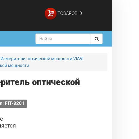
ТОВАРОВ: 0
Измерители оптической мощности VIAVI
еской мощности
еритель оптической
л: FIT-8201
не
ляется