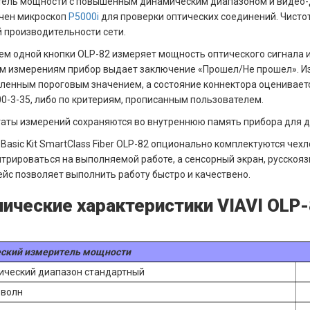
ель мощности с повышенным динамическим диапазоном и видео-д
чен микроскоп
P5000i
для проверки оптических соединений. Чистот
 производительности сети.
м одной кнопки OLP-82 измеряет мощность оптического сигнала и
м измерениям прибор выдает заключение «Прошел/Не прошел». И
ленным пороговым значением, а состояние коннектора оценивает
00-3-35, либо по критериям, прописанным пользователем.
аты измерений сохраняются во внутреннюю память прибора для д
Basic Kit SmartClass Fiber OLP-82 опционально комплектуются че
трироваться на выполняемой работе, а сенсорный экран, русскоя
йс позволяет выполнить работу быстро и качествено.
ические характеристики VIAVI OLP-8
ский измеритель мощности
ческий диапазон стандартный
 волн