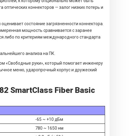
исплей, к которому опционально может быть
а оптических коннекторов — залог низких потерь и
 оценивает состояние загрязненности коннектора.
змеренная мощность сравнивается с заранее
ся либо по критериям международного стандарта
альнейшего анализа на ПК.
хлом «Свободные руки», который помогает инженеру
зычное меню, ударопрочный корпус и дружеский
2 SmartClass Fiber Basic
-65 ~ +10 дБм
780 ~ 1650 нм