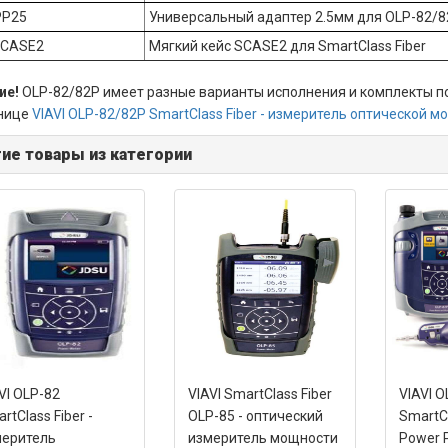
PP25
Универсальный адаптер 2.5мм для OLP-82/8
SCASE2
Мягкий кейс SCASE2 для SmartClass Fiber
ие!
OLP-82/82P имеет разные варианты исполнения и комплекты п
анице
VIAVI OLP-82/82P SmartClass Fiber - измеритель оптической 
ие товары из категории
VI OLP-82
VIAVI SmartClass Fiber
VIAVI 
rtClass Fiber -
OLP-85 - оптический
SmartCl
меритель
измеритель мощности
Power P