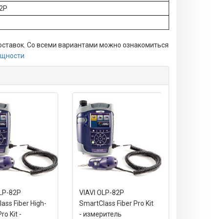
2P
оставок. Со всеми вариантами можно ознакомиться
мощности
OLP-82P
VIAVI OLP-82P
VIAVI OLP-
ass Fiber High-
SmartClass Fiber Pro Kit
SmartClass 
ro Kit -
- измеритель
- измерите