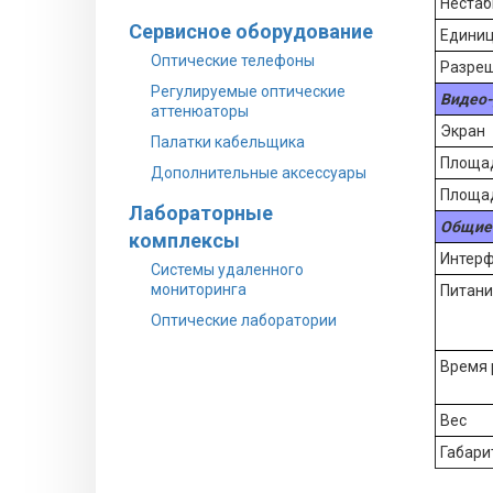
Нестаб
Сервисное оборудование
Единиц
Оптические телефоны
Разре
Регулируемые оптические
Видео-
аттенюаторы
Экран
Палатки кабельщика
Площад
Дополнительные аксессуары
Площад
Лабораторные
Общие
комплексы
Интер
Системы удаленного
мониторинга
Питани
Оптические лаборатории
Время 
Вес
Габари