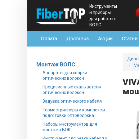
Инструменты
и приборы
для работы с
ВОЛС
Оплата
Доставка
Акции
Статьи
Диаг
Монтаж ВОЛС
VI
Аппараты для сварки
оптических волокон
VIV
Прецизионные скалыватели
мощ
оптических волокон
Задувка оптического кабеля
Термострипперы и комплексы
подготовки оптоволокна
Наборы инструментов для
монтажа ВОК
Инструмент для резки кабеля и