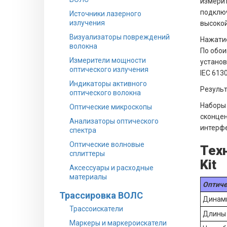
измерит
подклю
Источники лазерного
излучения
высокой
Визуализаторы повреждений
Нажатие
волокна
По обои
Измерители мощности
установ
оптического излучения
IEC 613
Индикаторы активного
Результ
оптического волокна
Наборы 
Оптические микроскопы
сконцен
Анализаторы оптического
интерфе
спектра
Оптические волновые
Техн
сплиттеры
Kit
Аксессуары и расходные
материалы
Оптиче
Трассировка ВОЛС
Динами
Трассоискатели
Длины
Маркеры и маркероискатели