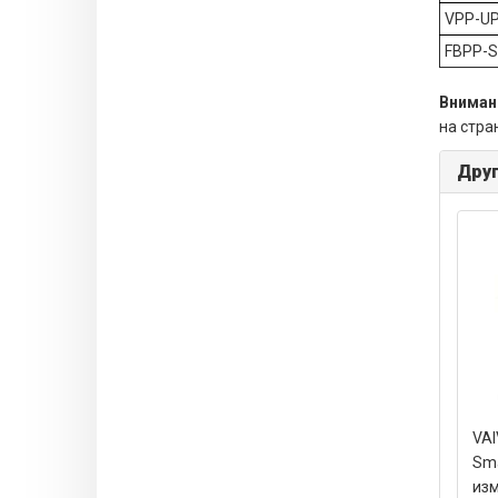
VPP-U
FBPP-
Вниман
на стр
Друг
VAI
Sma
из