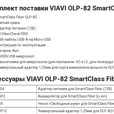
лект поставки VIAVI OLP-82 SmartCl
martClass Fiber OLP-82
ягкая сумка
даптер питания (12В)
О FiberCheck PRO
SB-кабель USB-A на Micro-USB
нстркуция по эксплуатации
атареи, 8шт
5000i USB микроскоп
аконечники для микроскопа (для пачпанели: SC и LC, для пачкорда
ниверсальный адаптер 1.25мм для порта измерителя мощности OL
ссуары VIAVI OLP-82 SmartClass Fibe
PS4
Адаптер питания для SmartClass Fiber (12В)
BP2
Аккумулятор для SmartClass Fiber (Li ion)
C4
Чехол «Свободные руки» для SmartClass Fibe
PP12
Универсальный адаптер 1.25мм для OLP-82