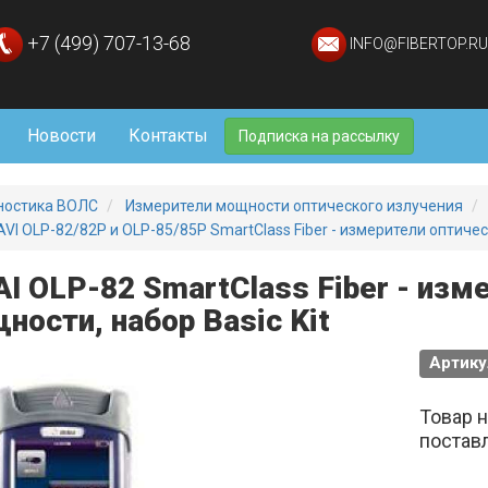
+7 (499) 707-13-68
INFO@FIBERTOP.RU
Новости
Контакты
Подписка на рассылку
ностика ВОЛС
Измерители мощности оптического излучения
AVI OLP-82/82P и OLP-85/85P SmartClass Fiber - измерители оптич
AI OLP-82 SmartClass Fiber - изм
ности, набор Basic Kit
Артику
Товар 
постав