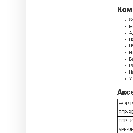
Комп
S
М
А
П
U
И
Б
P
Н
У
Аксе
FBPP-
FITP-R
FITP-U
VPP-U