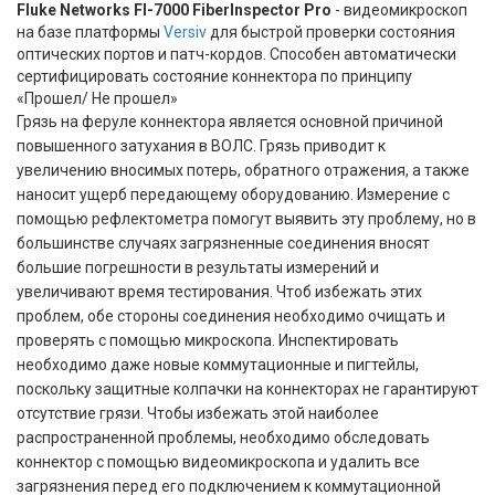
Fluke Networks FI-7000 FiberInspector Pro
- видеомикроскоп
на базе платформы
Versiv
для быстрой проверки состояния
оптических портов и патч-кордов. Способен автоматически
сертифицировать состояние коннектора по принципу
«Прошел/ Не прошел»
Грязь на феруле коннектора является основной причиной
повышенного затухания в ВОЛС. Грязь приводит к
увеличению вносимых потерь, обратного отражения, а также
наносит ущерб передающему оборудованию. Измерение с
помощью рефлектометра помогут выявить эту проблему, но в
большинстве случаях загрязненные соединения вносят
большие погрешности в результаты измерений и
увеличивают время тестирования. Чтоб избежать этих
проблем, обе стороны соединения необходимо очищать и
проверять с помощью микроскопа. Инспектировать
необходимо даже новые коммутационные и пигтейлы,
поскольку защитные колпачки на коннекторах не гарантируют
отсутствие грязи. Чтобы избежать этой наиболее
распространенной проблемы, необходимо обследовать
коннектор с помощью видеомикроскопа и удалить все
загрязнения перед его подключением к коммутационной