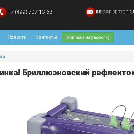
+7 (499) 707-13-68
INFO@FIBERTOP.RU
Новости
Контакты
Подписка на рассылку
сти
инка! Бриллюэновский рефлектоме