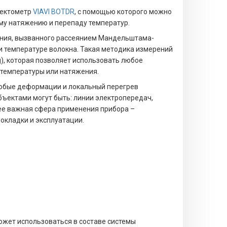
лектометр
VIAVI BOTDR
, с помощью которого можно
му натяжению и перепаду температур.
ения, вызванного рассеянием Мандельштама-
и температуре волокна. Такая методика измерений
ng), которая позволяет использовать любое
 температуры или натяжения.
юбые деформации и локальный перегрев
бъектами могут быть: линии электропередач,
енее важная сфера применения прибора –
рокладки и эксплуатации.
ожет использоваться в составе системы