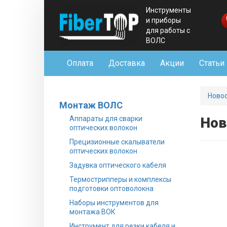
Инструменты
и приборы
для работы с
ВОЛС
Оплата
Доставка
Акции
Статьи
Ново
Монтаж ВОЛС
Аппараты для сварки
Нов
оптических волокон
Прецизионные скалыватели
оптических волокон
Задувка оптического кабеля
Термострипперы и комплексы
подготовки оптоволокна
Наборы инструментов для
монтажа ВОК
Инструмент для резки кабеля и