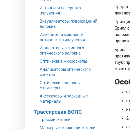
Предста
Источники лазерного
излучения
локализ
Визуализаторы повреждений
Принцип
волокна
Бриллюэ
Измерители мощности
положен
оптического излучения
проложе
Индикаторы активного
Бриллюэ
оптического волокна
протяже
Оптические микроскопы
трубопр
монитор
Анализаторы оптического
спектра
Осо
Оптические волновые
сплиттеры
н
Аксессуары и расходные
о
материалы
н
Трассировка ВОЛС
2
Трассоискатели
с
Маркеры и маркероискатели