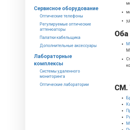
м
Сервисное оборудование
м
Оптические телефоны
у
Регулируемые оптические
аттенюаторы
Оба
Палатки кабельщика
M
Дополнительные аксессуары
M
Лабораторные
С
комплексы
к
Системы удаленного
мониторинга
Оптические лаборатории
СМ.
Б
К
П
Р
М
П