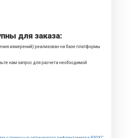
пны для заказа:
дения измерений) реализован на базе платформы
вьте нам запрос для расчета необходимой
емах с помощью оптического рефлектометра 930XC