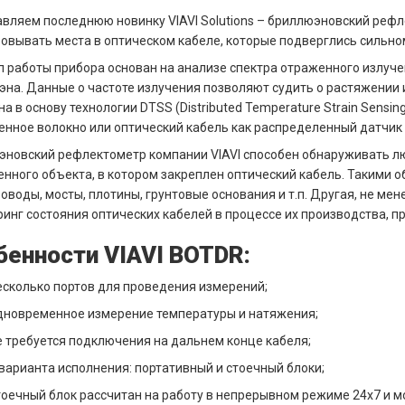
вляем последнюю новинку VIAVI Solutions – бриллюэновский реф
овывать места в оптическом кабеле, которые подверглись сильно
 работы прибора основан на анализе спектра отраженного излуч
на. Данные о частоте излучения позволяют судить о растяжении 
а в основу технологии DTSS (Distributed Temperature Strain Sensi
нное волокно или оптический кабель как распределенный датчик
новский рефлектометр компании VIAVI способен обнаруживать л
нного объекта, в котором закреплен оптический кабель. Такими о
оводы, мосты, плотины, грунтовые основания и т.п. Другая, не м
инг состояния оптических кабелей в процессе их производства, п
бенности VIAVI BOTDR:
есколько портов для проведения измерений;
дновременное измерение температуры и натяжения;
е требуется подключения на дальнем конце кабеля;
 варианта исполнения: портативный и стоечный блоки;
тоечный блок рассчитан на работу в непрерывном режиме 24х7 и м