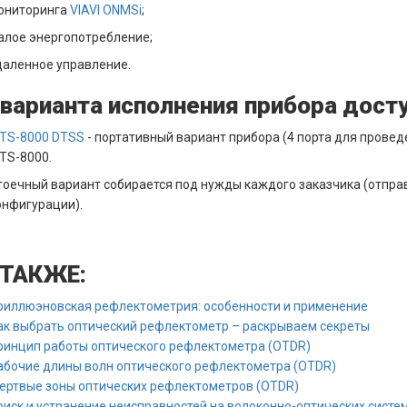
ониторинга
VIAVI ONMSi
;
алое энергопотребление;
даленное управление.
 варианта исполнения прибора досту
TS-8000 DTSS
- портативный вариант прибора (4 порта для прове
TS-8000.
тоечный вариант собирается под нужды каждого заказчика (отпра
онфигурации).
 ТАКЖЕ:
риллюэновская рефлектометрия: особенности и применение
ак выбрать оптический рефлектометр – раскрываем секреты
ринцип работы оптического рефлектометра (OTDR)
абочие длины волн оптического рефлектометра (OTDR)
ертвые зоны оптических рефлектометров (OTDR)
оиск и устранение неисправностей на волоконно-оптических сист