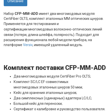
Описание
Набор
CFP-MM-ADD
имеет д
ва
многомодовых модуля
CertiFiber OLTS, комплект эталонных MM оптических щнуров.
Применяется для
тестирования и
сертификации многомодовых
волоконно-оптических линий
связи
(потери, длина шлейфа, полярность).
Подходит для
расширения функционала любой модели прибора, на
платформе
Versiv
, имеющей удаленный модуль.
Комплект поставки CFP-MM-ADD
Два многомодовых модуля CertiFiber Pro OLTS;
Комплект SC/LC EF-совместимых
многомодовых эталонных шнуров 50 мкм;
Кейс для хранения эталонных шнуров;
Два симплексных (одинарных) адаптера LC/LC;
Большой кейс для переноски;
Сертификат о калибровке и руководство пользователя.