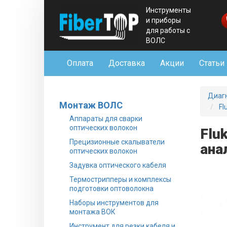
Инструменты
и приборы
для работы с
ВОЛС
Оплата
Доставка
Акции
Статьи
Диаг
Монтаж ВОЛС
Fl
Аппараты для сварки
оптических волокон
Flu
Прецизионные скалыватели
ана
оптических волокон
Задувка оптического кабеля
Термострипперы и комплексы
подготовки оптоволокна
Наборы инструментов для
монтажа ВОК
Инструмент для резки кабеля и