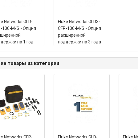
ke Networks GLD-
Fluke Networks GLD3-
-100-M/S - Опция
CFP-100-M/S - Опция
сширенной
расширенной
держки на 1 год
поддержки на 3 года
 CFP-100-M или
для CFP-100-M или
-100-S
CFP-100-S
ие товары из категории
ke Networks CFP-
Fluke Networks GLD-
Fluke N