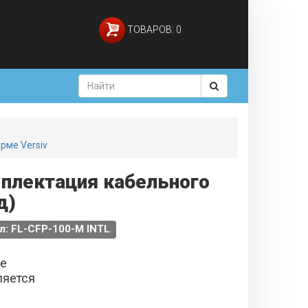
ТОВАРОВ: 0
орме Versiv
мплектация кабельного
д)
л: FL-CFP-100-M INTL
не
ляется