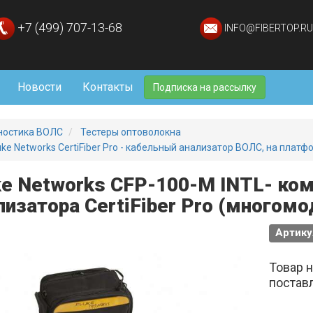
+7 (499) 707-13-68
INFO@FIBERTOP.RU
Новости
Контакты
Подписка на рассылку
ностика ВОЛС
Тестеры оптоволокна
uke Networks CertiFiber Pro - кабельный анализатор ВОЛС, на платф
ke Networks CFP-100-M INTL- ко
лизатора CertiFiber Pro (многомо
Артику
Товар 
постав