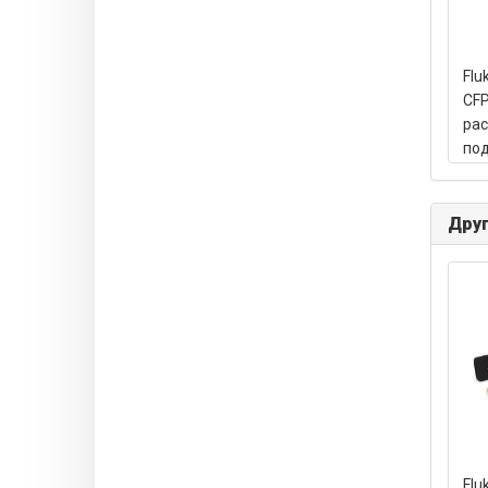
Flu
CFP
ра
под
для
CFP
Друг
Flu