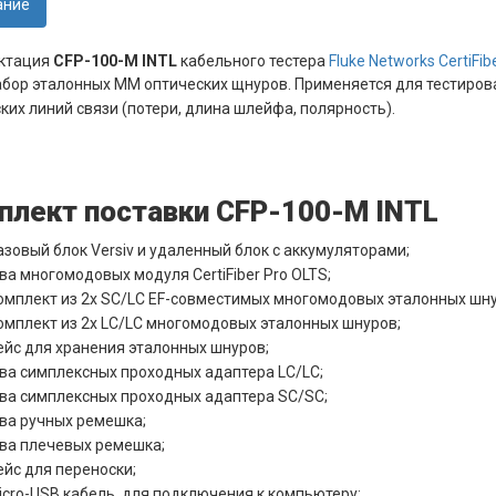
ание
ктация
CFP-100-M INTL
кабельного тестера
Fluke Networks CertiFib
абор эталонных MM оптических щнуров. Применяется для
тестиров
ких линий связи
(потери, длина шлейфа, полярность).
плект поставки CFP-100-M INTL
азовый блок Versiv и удаленный блок с аккумуляторами;
ва многомодовых модуля CertiFiber Pro OLTS;
омплект из 2х SC/LC EF-совместимых многомодовых эталонных шну
омплект из 2х LC/LC многомодовых эталонных шнуров;
ейс для хранения эталонных шнуров;
ва симплексных проходных адаптера LC/LC;
ва симплексных проходных адаптера SC/SC;
ва ручных ремешка;
ва плечевых ремешка;
ейс для переноски;
icro-USB кабель, для подключения к компьютеру;