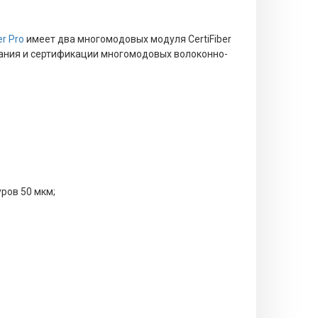
er Pro
имеет д
ва
многомодовых модуля CertiFiber
ания и сертификации многомодовых
волоконно-
ров 50 мкм;