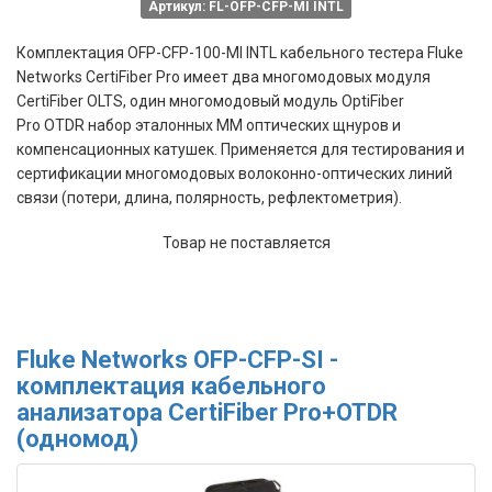
Артикул: FL-OFP-CFP-MI INTL
Комплектация OFP-CFP-100-MI INTL
кабельного тестера Fluke
Networks CertiFiber Pro
имеет д
ва многомодовых
модуля
CertiFiber OLTS, один многомодовый модуль OptiFiber
Pro OTDR набор эталонных MM оптических щнуров и
компенсационных катушек. Применяется для
тестирования и
сертификации многомодовых
волоконно-оптических линий
связи
(потери, длина, полярность, рефлектометрия).
Товар не поставляется
Fluke Networks OFP-CFP-SI -
комплектация кабельного
анализатора CertiFiber Pro+OTDR
(одномод)