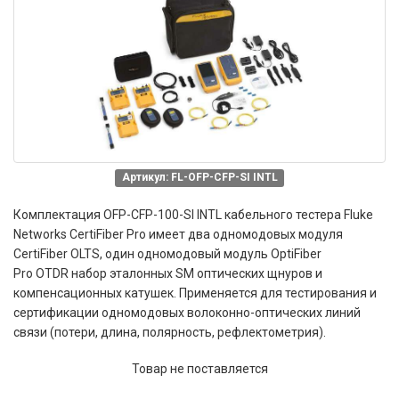
Артикул: FL-OFP-CFP-SI INTL
Комплектация OFP-CFP-100-SI INTL
кабельного тестера Fluke
Networks CertiFiber Pro
имеет д
ва одномодовых
модуля
CertiFiber OLTS, один одномодовый модуль OptiFiber
Pro OTDR набор эталонных SM оптических щнуров и
компенсационных катушек. Применяется для
тестирования и
сертификации одномодовых
волоконно-оптических линий
связи
(потери, длина, полярность, рефлектометрия).
Товар не поставляется