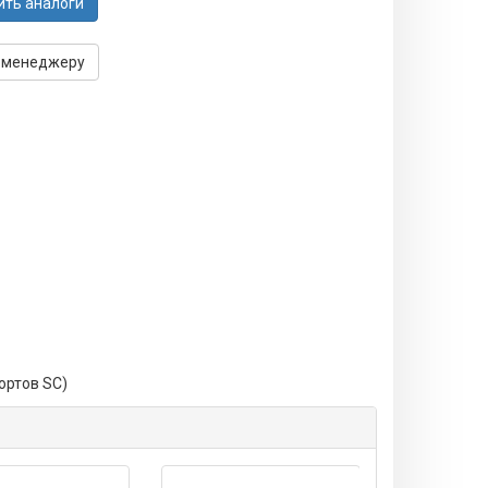
ить аналоги
 менеджеру
ортов SC)