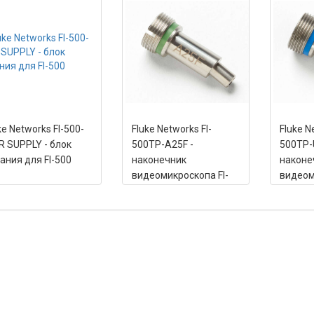
ke Networks FI-500-
Fluke Networks FI-
Fluke N
 SUPPLY - блок
500TP-A25F -
500TP-
ания для FI-500
наконечник
наконе
видеомикроскопа FI-
видеом
500 (для патч-кордов
500 (д
2.5mm APC (SC, FC,
2.5mm 
ST))