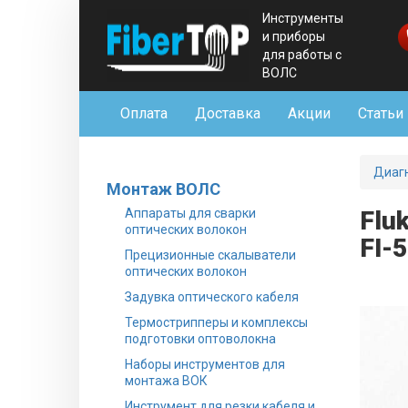
Инструменты
и приборы
для работы с
ВОЛС
Оплата
Доставка
Акции
Статьи
Диаг
Монтаж ВОЛС
Аппараты для сварки
Flu
оптических волокон
FI-
Прецизионные скалыватели
оптических волокон
Задувка оптического кабеля
Термострипперы и комплексы
подготовки оптоволокна
Наборы инструментов для
монтажа ВОК
Инструмент для резки кабеля и