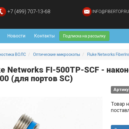
+7 (499) 707-13-68
INFO@FIBERTOP.RU
Новости
Контакты
Подписка на рассылку
ностика ВОЛС
Оптические микроскопы
Fluke Networks FiberI
ke Networks FI-500TP-SCF - нако
500 (для портов SC)
Артику
Товар 
постав