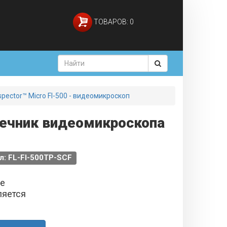
ТОВАРОВ: 0
nspector™ Micro FI-500 - видеомикроскоп
нечник видеомикроскопа
л: FL-FI-500TP-SCF
не
ляется