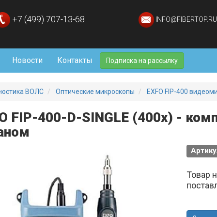
+7 (499) 707-13-68
INFO@FIBERTOP.RU
Новости
Контакты
Подписка на рассылку
ностика ВОЛС
Оптические микроскопы
EXFO FIP-400 видеом
O FIP-400-D-SINGLE (400x) - ком
аном
Артику
Товар 
постав