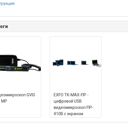
трукция
оги
еомикроскоп GVIS
EXFO TK-MAX-FIP -
0 MP
цифровой USB
видеомикроскоп FIP-
410B с экраном