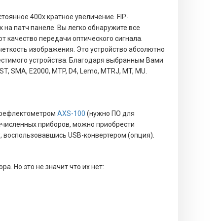
тоянное 400x кратное увеличение. FIP-
 на патч панеле. Вы легко обнаружите все
т качество передачи оптического сигнала.
четкость изображения. Это устройство абсолютно
местимого устройства. Благодаря выбранным Вами
T, SMA, E2000, MTP, D4, Lemo, MTRJ, MT, MU.
 рефлектометром
AXS-100
(нужно ПО для
речисленных приборов, можно приобрести
у, воспользовавшись USB-конвертером (опция).
. Но это не значит что их нет: