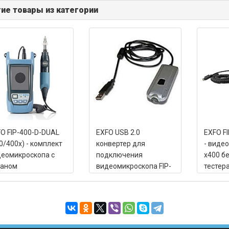
ие товары из категории
O FIP-400-D-DUAL
EXFO USB 2.0
EXFO F
0/400x) - комплект
конвертер для
- виде
еомикроскопа с
подключения
x400 б
раном
видеомикроскопа FIP-
тестер
400 к ПК