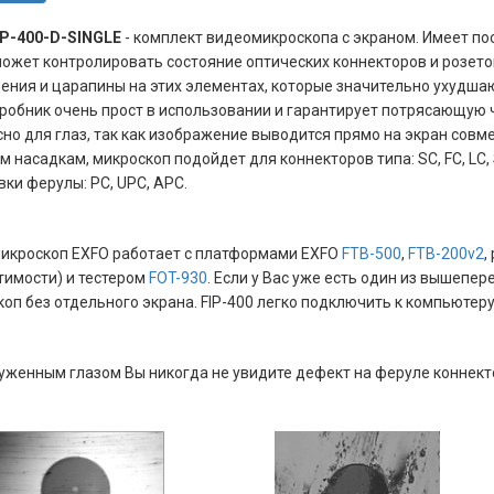
IP-400-D-SINGLE
- комплект видеомикроскопа с экраном. Имеет пос
ожет контролировать состояние оптических коннекторов и розеток
ения и царапины на этих элементах, которые значительно ухудшаю
робник очень прост в использовании и гарантирует потрясающую 
но для глаз, так как изображение выводится прямо на экран сов
 насадкам, микроскоп подойдет для коннекторов типа: SC, FC, LC, S
ки ферулы: PC, UPC, APC.
икроскоп EXFO работает с платформами EXFO
FTB-500
,
FTB-200v2
,
тимости) и тестером
FOT-930
. Если у Вас уже есть один из вышепе
оп без отдельного экрана. FIP-400 легко подключить к компьютер
женным глазом Вы никогда не увидите дефект на феруле коннектора