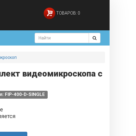
ТОВАРОВ: 0
икроскоп
плект видеомикроскопа с
л: FIP-400-D-SINGLE
не
ляется