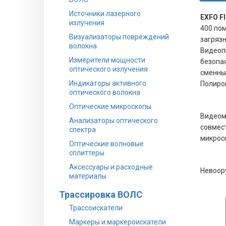
Источники лазерного
EXFO F
излучения
400 пом
Визуализаторы повреждений
загрязн
волокна
Видеоп
Измерители мощности
безопас
оптического излучения
сменным
Индикаторы активного
Полиров
оптического волокна
Оптические микроскопы
Видеом
Анализаторы оптического
совмес
спектра
микроск
Оптические волновые
сплиттеры
Аксессуары и расходные
Невоору
материалы
Трассировка ВОЛС
Трассоискатели
Маркеры и маркероискатели