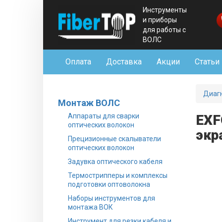
Инструменты
и приборы
для работы с
ВОЛС
Оплата
Доставка
Акции
Статьи
Диаг
Монтаж ВОЛС
Аппараты для сварки
EXF
оптических волокон
экр
Прецизионные скалыватели
оптических волокон
Задувка оптического кабеля
Термострипперы и комплексы
подготовки оптоволокна
Наборы инструментов для
монтажа ВОК
Инструмент для резки кабеля и